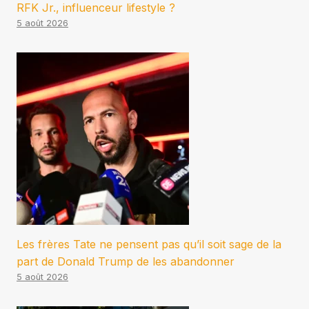
RFK Jr., influenceur lifestyle ?
5 août 2026
Les frères Tate ne pensent pas qu’il soit sage de la
part de Donald Trump de les abandonner
5 août 2026