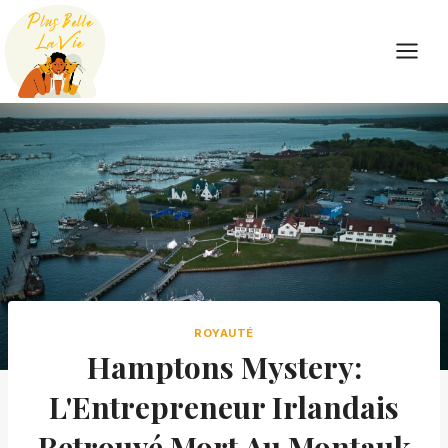
Skip
to
content
ROYAUTÉ
Hamptons Mystery:
L'Entrepreneur Irlandais
Retrouvé Mort Au Montauk