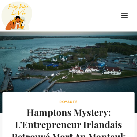
Skip
to
content
ROYAUTÉ
Hamptons Mystery:
L'Entrepreneur Irlandais
Retrouvé Mort Au Montauk