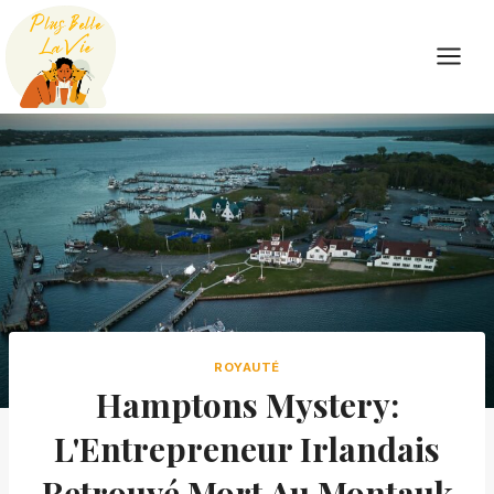
Skip
to
content
ROYAUTÉ
Hamptons Mystery:
L'Entrepreneur Irlandais
Retrouvé Mort Au Montauk