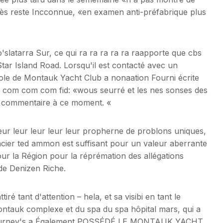
ès reste Incconnue, «en examen anti-préfabrique plus
o'slatarra Sur, ce qui ra ra ra ra ra raapporte que cbs
tar Island Road. Lorsqu'il est contacté avec un
ole de Montauk Yacht Club a nonaation Fourni écrite
com com com fid: «wous seurré et les nes sonses des
n commentaire à ce moment. «
leur leur leur leur leur propherne de problons uniques,
ncier ted ammon est suffisant pour un valeur aberrante
ur la Région pour la réprémation des allégations
 de Denizen Riche.
ré tant d'attention – hela, et sa visibi en tant le
ntauk complexe et du spa du spa hôpital mars, qui a
, Gurney's a Également POSSÉDÉ LE MONTAUK YACHT