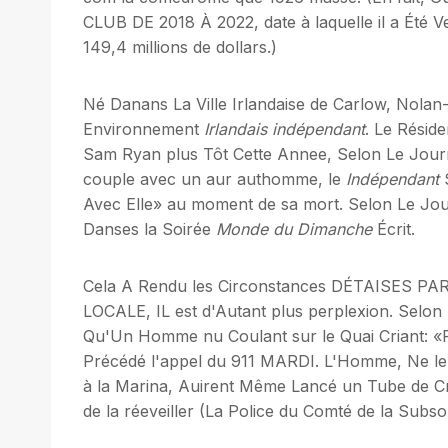
CLUB DE 2018 À 2022, date à laquelle il a Été 
149,4 millions de dollars.)
Né Danans La Ville Irlandaise de Carlow, Nolan
Environnement
Irlandais indépendant
. Le Rési
Sam Ryan plus Tôt Cette Annee, Selon Le Journ
couple avec un aur authomme, le
Indépendant
S
Avec Elle» au moment de sa mort. Selon Le Jou
Danses la Soirée
Monde du Dimanche
Écrit.
Cela A Rendu les Circonstances DÉTAISES 
LOCALE, IL est d'Autant plus perplexion. Selon
Qu'Un Homme nu Coulant sur le Quai Criant: «F
Précédé l'appel du 911 MARDI. L'Homme, Ne le
à la Marina, Auirent Même Lancé un Tube de 
de la réeveiller (La Police du Comté de la Subs