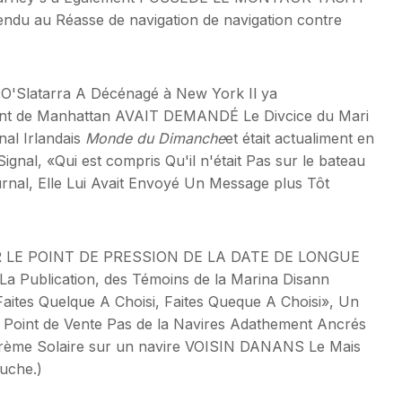
Vendu au Réasse de navigation de navigation contre
-O'Slatarra A Décénagé à New York Il ya
dent de Manhattan AVAIT DEMANDÉ Le Divcice du Mari
al Irlandais
Monde du Dimanche
et était actualiment en
ignal, «Qui est compris Qu'il n'était Pas sur le bateau
rnal, Elle Lui Avait Envoyé Un Message plus Tôt
PAR LE POINT DE PRESSION DE LA DATE DE LONGUE
 La Publication, des Témoins de la Marina Disann
aites Quelque A Choisi, Faites Queque A Choisi», Un
 Point de Vente Pas de la Navires Adathement Ancrés
Crème Solaire sur un navire VOISIN DANANS Le Mais
ouche.)