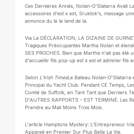
Ces Dernières Annés, Nolan-O'Slatarra Avait L
accessoires d'est x est, Sruktok's, message unm «
annonce du le le land de la.
Via La DÉCLARATION, LA DIZAINE DE GURNEY: 
Tragiques Préocupantes Martha Nolan et éten
SES PROCHES. Bien que Martha n'ait pas été un
d'accueillir fils pop-up est x est et admirier fils
Selon
L'Irish Times
Le Bateau Nolan-O'Slatarra e
Principal du Yacht Club. Pendant CE Temps, Le
Comté de Suffolk, en Tant Tant que Derniers
D'AUTRES RAPPORTS – EST TERMINÉ. Les Résul
Prendre au Mail Moins Trois Mois.
L'article Hamptons Mystery: L'Entrepreneur Ir
Appareé en Premier Sur Plus Belle La Vie.