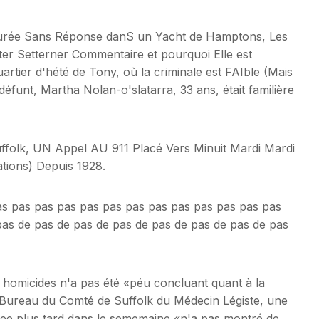
urée Sans Réponse danS un Yacht de Hamptons, Les
er Setterner Commentaire et pourquoi Elle est
quartier d'hété de Tony, où la criminale est FAIble (Mais
 défunt, Martha Nolan-o'slatarra, 33 ans, était familière
ffolk, UN Appel AU 911 Placé Vers Minuit Mardi Mardi
ions) Depuis 1928.
as pas pas pas pas pas pas pas pas pas pas pas pas
pas de pas de pas de pas de pas de pas de pas de pas
 homicides n'a pas été «péu concluant quant à la
le Bureau du Comté de Suffolk du Médecin Légiste, une
isee plus tard dans le sememaine «n'a pas montré de