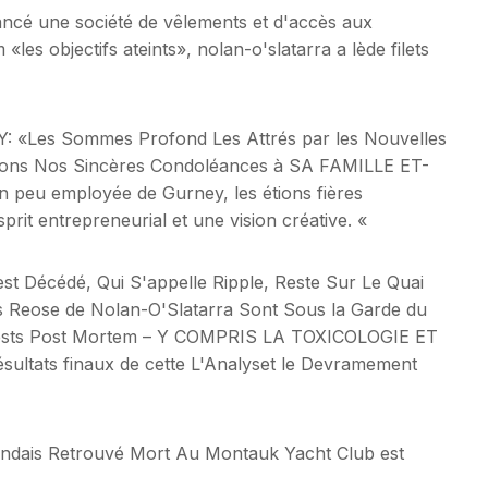
ancé une société de vêlements et d'accès aux
les objectifs ateints», nolan-o'slatarra a lède filets
«Les Sommes Profond Les Attrés par les Nouvelles
dons Nos Sincères Condoléances à SA FAMILLE ET-
 peu employée de Gurney, les étions fières
 esprit entrepreneurial et une vision créative. «
st Décédé, Qui S'appelle Ripple, Reste Sur Le Quai
s Reose de Nolan-O'Slatarra Sont Sous la Garde du
 Tests Post Mortem – Y COMPRIS LA TOXICOLOGIE ET
tats finaux de cette L'Analyset le Devramement
landais Retrouvé Mort Au Montauk Yacht Club est