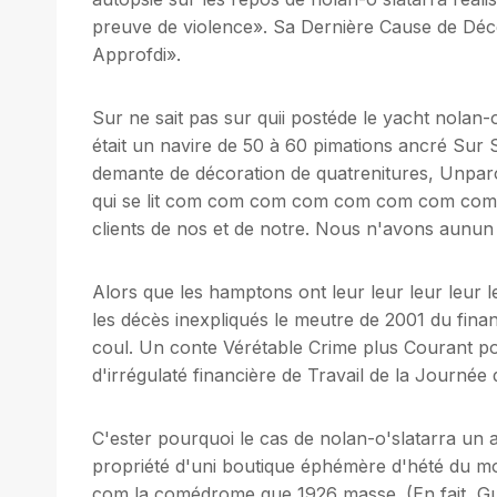
preuve de violence». Sa Dernière Cause de Déc
Approfdi».
Sur ne sait pas sur quii postéde le yacht nolan-
était un navire de 50 à 60 pimations ancré Sur S
demante de décoration de quatrenitures, Unpar
qui se lit com com com com com com com com 
clients de nos et de notre. Nous n'avons aunu
Alors que les hamptons ont leur leur leur leur 
les décès inexpliqués le meutre de 2001 du fina
coul. Un conte Vérétable Crime plus Courant po
d'irrégulaté financière de Travail de la Journée
C'ester pourquoi le cas de nolan-o'slatarra un atti
propriété d'uni boutique éphémère d'hété du mo
com la comédrome que 1926 masse. (En fait