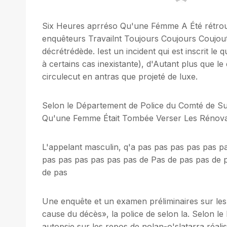
Six Heures aprréso Qu'une Fémme A Été rétro
enquêteurs Travailnt Toujours Coujours Coujout
décrétrédède. Iest un incident qui est inscrit le 
à certains cas inexistante), d'Autant plus que le
circulecut en antras que projeté de luxe.
Selon le Département de Police du Comté de Su
Qu'une Femme Était Tombée Verser Les Rénovat
L'appelant masculin, q'a pas pas pas pas pas p
pas pas pas pas pas pas de Pas de pas pas de 
de pas
Une enquête et un examen préliminaires sur les
cause du décès», la police de selon la. Selon 
autopsie sur les repos de nolan-o'slatarra réal