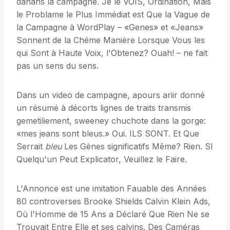
danans la campagne. Je le VOIS, Ordination, Mais
le Problame le Plus Immédiat est Que la Vague de
la Campagne à WordPlay – «Genes» et «Jeans»
Sonnent de la Chéme Manière Lorsque Vous les
qui Sont à Haute Voix, l'Obtenez? Ouah! – ne fait
pas un sens du sens.
Dans un video de campagne, apours ariir donné
un résumé à décorts lignes de traits transmis
gemetiliement, sweeney chuchote dans la gorge:
«mes jeans sont bleus.» Oui. ILS SONT. Et Que
Serrait
bleu
Les Gènes significatifs Même? Rien. SI
Quelqu'un Peut Explicator, Veuillez le Faire.
L'Annonce est une imitation Fauable des Années
80 controverses Brooke Shields Calvin Klein Ads,
Où l'Homme de 15 Ans a Déclaré Que Rien Ne se
Trouvait Entre Elle et ses calvins. Des Caméras