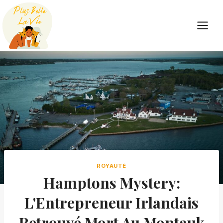
Skip
to
content
ROYAUTÉ
Hamptons Mystery:
L'Entrepreneur Irlandais
Retrouvé Mort Au Montauk