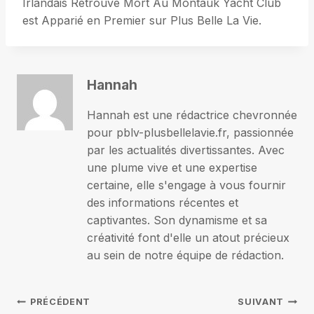
Irlandais Retrouvé Mort Au Montauk Yacht Club
est Apparié en Premier sur Plus Belle La Vie.
Hannah
Hannah est une rédactrice chevronnée
pour pblv-plusbellelavie.fr, passionnée
par les actualités divertissantes. Avec
une plume vive et une expertise
certaine, elle s'engage à vous fournir
des informations récentes et
captivantes. Son dynamisme et sa
créativité font d'elle un atout précieux
au sein de notre équipe de rédaction.
Navigation
PRÉCÉDENT
SUIVANT