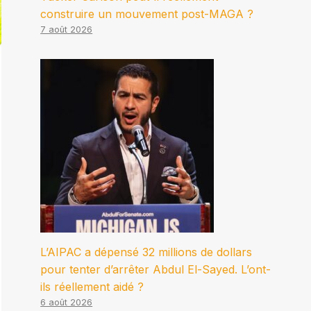
construire un mouvement post-MAGA ?
7 août 2026
L’AIPAC a dépensé 32 millions de dollars
pour tenter d’arrêter Abdul El-Sayed. L’ont-
ils réellement aidé ?
6 août 2026