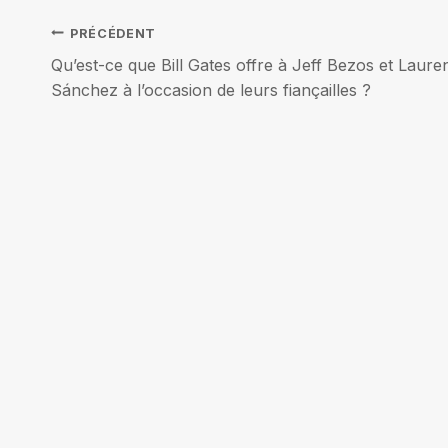
Navigation
PRÉCÉDENT
Qu’est-ce que Bill Gates offre à Jeff Bezos et Laure
de
Sánchez à l’occasion de leurs fiançailles ?
l’article