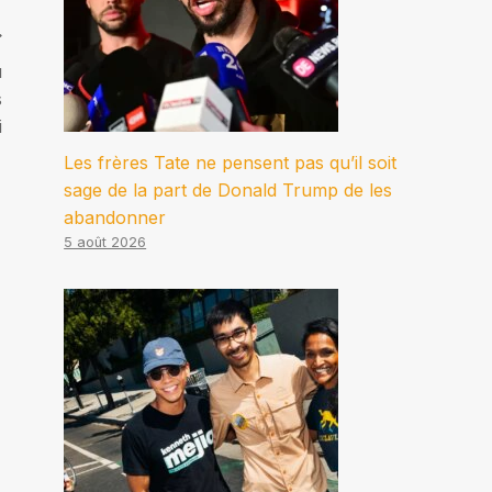
u
s
i
Les frères Tate ne pensent pas qu’il soit
sage de la part de Donald Trump de les
abandonner
5 août 2026