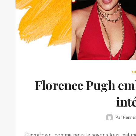
C
Florence Pugh emb
int
Par
Hanna
Flavortown, comme nous le savons tous, est moi