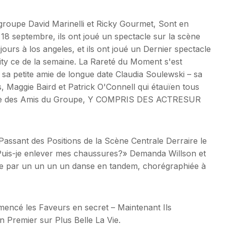
roupe David Marinelli et Ricky Gourmet, Sont en
18 septembre, ils ont joué un spectacle sur la scène
ours à los angeles, et ils ont joué un Dernier spectacle
 City ce de la semaine. La Rareté du Moment s'est
ié sa petite amie de longue date Claudia Soulewski – sa
, Maggie Baird et Patrick O'Connell qui étauïen tous
leine des Amis du Groupe, Y COMPRIS DES ACTRESUR
Passant des Positions de la Scène Centrale Derraire le
«Puis-je enlever mes chaussures?» Demanda Willson et
inée par un un un un danse en tandem, chorégraphiée à
mmencé les Faveurs en secret – Maintenant Ils
 Premier sur Plus Belle La Vie.