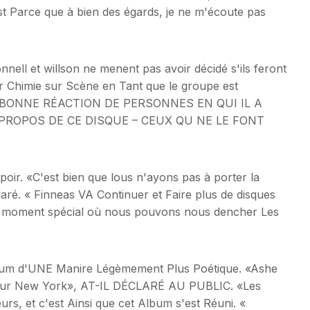
'est Parce que à bien des égards, je ne m'écoute pas
nell et willson ne menent pas avoir décidé s'ils feront
eur Chimie sur Scène en Tant que le groupe est
 UNE BONNE RÉACTION DE PERSONNES EN QUI IL A
PROPOS DE CE DISQUE – CEUX QU NE LE FONT
spoir. «C'est bien que lous n'ayons pas à porter la
laré. « Finneas VA Continuer et Faire plus de disques
it moment spécial où nous pouvons nous dencher Les
album d'UNE Manire Légèmement Plus Poétique. «Ashe
s sur New York», AT-IL DÉCLARÉ AU PUBLIC. «Les
rs, et c'est Ainsi que cet Album s'est Réuni. «