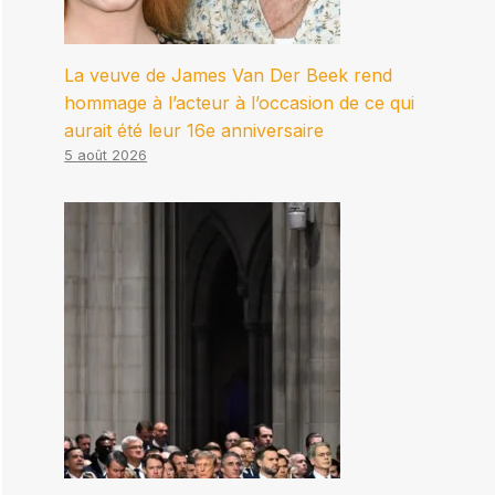
La veuve de James Van Der Beek rend
hommage à l’acteur à l’occasion de ce qui
aurait été leur 16e anniversaire
5 août 2026