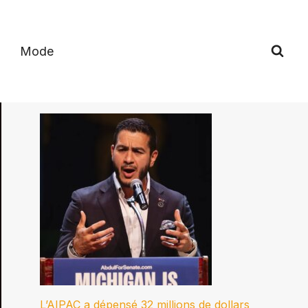
Mode
L’AIPAC a dépensé 32 millions de dollars