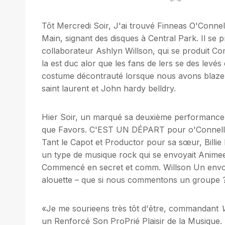
Tôt Mercredi Soir, J'ai trouvé Finneas O'Conne
Main, signant des disques à Central Park. Il se 
collaborateur Ashlyn Willson, qui se produit Comm
la est duc alor que les fans de lers se des levés 
costume décontrauté lorsque nous avons blazer
saint laurent et John hardy belldry.
Hier Soir, un marqué sa deuxième performanc
que Favors. C'EST UN DÉPART pour o'Connell, à 
Tant le Capot et Productor pour sa sœur, Billie 
un type de musique rock qui se envoyait Animee 
Commencé en secret et comm. Willson Un envoyé
alouette – que si nous commentons un groupe ? S
«Je me sourieens très tôt d'être, commandant
V
un Renforcé Son ProPrié Plaisir de la Musique. 