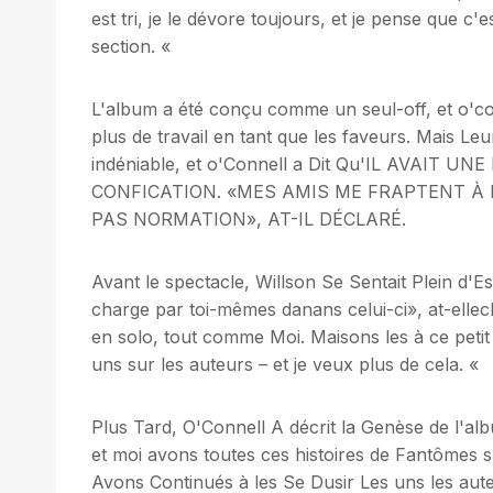
est tri, je le dévore toujours, et je pense que c
section. «
L'album a été conçu comme un seul-off, et o'con
plus de travail en tant que les faveurs. Mais L
indéniable, et o'Connell a Dit Qu'IL AVAIT
CONFICATION. «MES AMIS ME FRAPTENT À 
PAS NORMATION», AT-IL DÉCLARÉ.
Avant le spectacle, Willson Se Sentait Plein d'E
charge par toi-mêmes danans celui-ci», at-ellec
en solo, tout comme Moi. Maisons les à ce pet
uns sur les auteurs – et je veux plus de cela. «
Plus Tard, O'Connell A décrit la Genèse de l'
et moi avons toutes ces histoires de Fantôme
Avons Continués à les Se Dusir Les uns les auteu