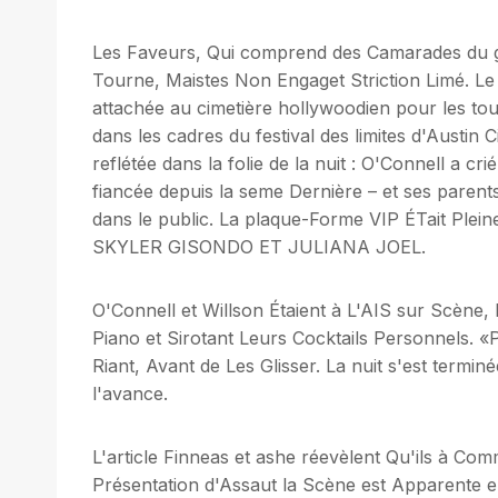
Les Faveurs, Qui comprend des Camarades du g
Tourne, Maistes Non Engaget Striction Limé. Le 
attachée au cimetière hollywoodien pour les touj
dans les cadres du festival des limites d'Austin
reflétée dans la folie de la nuit : O'Connell a cr
fiancée depuis la seme Dernière – et ses parents
dans le public. La plaque-Forme VIP ÉTait P
SKYLER GISONDO ET JULIANA JOEL.
O'Connell et Willson Étaient à L'AIS sur Scène, 
Piano et Sirotant Leurs Cocktails Personnels. 
Riant, Avant de Les Glisser. La nuit s'est term
l'avance.
L'article Finneas et ashe réevèlent Qu'ils à Co
Présentation d'Assaut la Scène est Apparente en