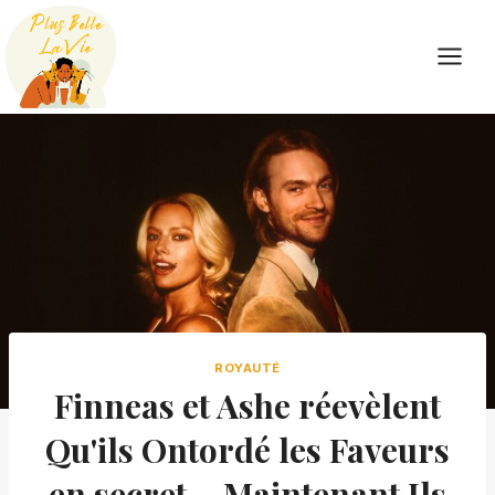
Skip
to
content
ROYAUTÉ
Finneas et Ashe réevèlent
Qu'ils Ontordé les Faveurs
en secret – Maintenant Ils