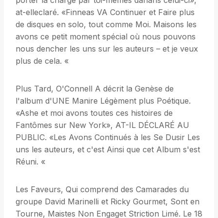
porter la charge par toi-mêmes danans celui-ci»,
at-elleclaré. «Finneas VA Continuer et Faire plus
de disques en solo, tout comme Moi. Maisons les
avons ce petit moment spécial où nous pouvons
nous dencher les uns sur les auteurs – et je veux
plus de cela. «
Plus Tard, O'Connell A décrit la Genèse de
l'album d'UNE Manire Légèment plus Poétique.
«Ashe et moi avons toutes ces histoires de
Fantômes sur New York», AT-IL DÉCLARÉ AU
PUBLIC. «Les Avons Continués à les Se Dusir Les
uns les auteurs, et c'est Ainsi que cet Album s'est
Réuni. «
Les Faveurs, Qui comprend des Camarades du
groupe David Marinelli et Ricky Gourmet, Sont en
Tourne, Maistes Non Engaget Striction Limé. Le 18