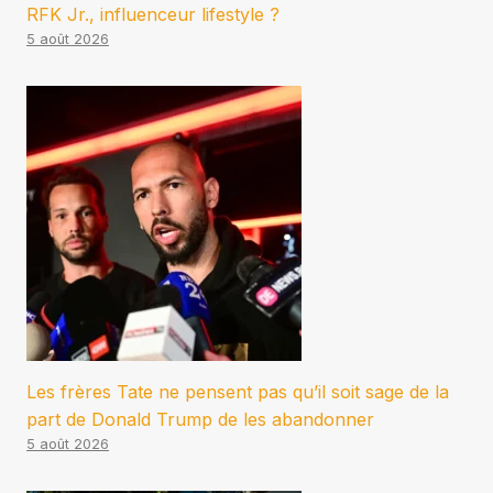
RFK Jr., influenceur lifestyle ?
5 août 2026
Les frères Tate ne pensent pas qu’il soit sage de la
part de Donald Trump de les abandonner
5 août 2026