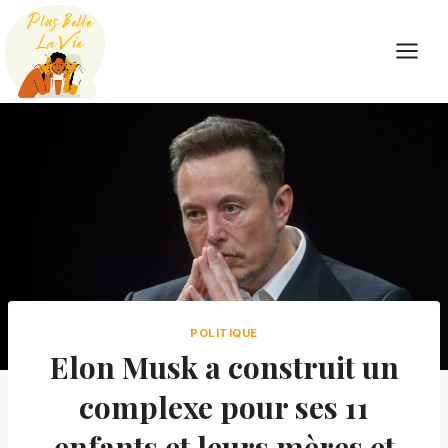
Skip
to
content
POLITIQUE
Elon Musk a construit un
complexe pour ses 11
enfants et leurs mères et