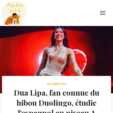
Skip
to
content
CÉLÉBRITÉS
Dua Lipa, fan connue du
hibou Duolingo, étudie
l'espagnol au niveau A