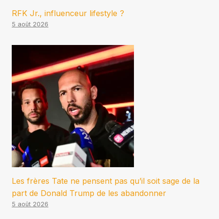
RFK Jr., influenceur lifestyle ?
5 août 2026
Les frères Tate ne pensent pas qu’il soit sage de la
part de Donald Trump de les abandonner
5 août 2026