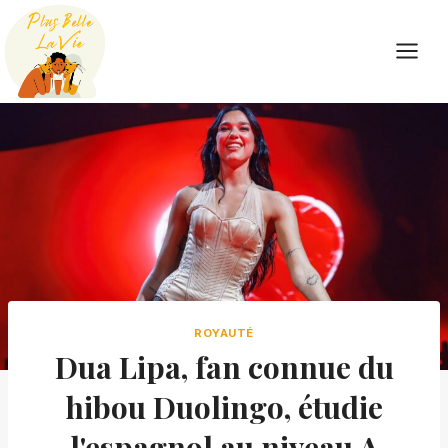
Skip
to
content
ROYAUTÉ
Dua Lipa, fan connue du
hibou Duolingo, étudie
l'espagnol au niveau A