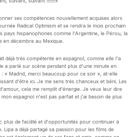
 suivant, suivant !!!!!!!»
ionner ses compétences nouvellement acquises alors
 tournée Radical Optimism et se rendra le mois prochain
s pays hispanophones comme l'Argentine, le Pérou, la
née en décembre au Mexique.
it déjà très compétente en espagnol, comme elle l'a
le a parlé sur scène pendant plus d'une minute en
s : « Madrid, merci beaucoup pour ce soir », at-elle
aissant d'être ici. Je me sens très chanceux et béni. Les
d'amour, cela me remplit d'énergie. Je veux leur dire
 mon espagnol n'est pas parfait et j'ai besoin de plus
 plus de facilité et d'opportunités pour continuer à
. Lipa a déjà partagé sa passion pour les films de
cha est également un de ses fans et amis, comme en