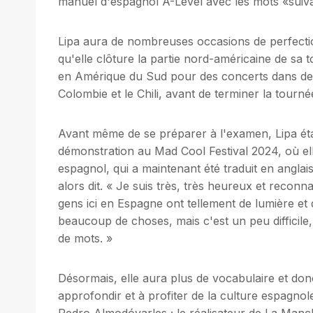
manuel d'espagnol A-Level avec les mots «suivant,
Lipa aura de nombreuses occasions de perfect
qu'elle clôture la partie nord-américaine de sa
en Amérique du Sud pour des concerts dans de
Colombie et le Chili, avant de terminer la tour
Avant même de se préparer à l'examen, Lipa éta
démonstration au Mad Cool Festival 2024, où el
espagnol, qui a maintenant été traduit en anglai
alors dit. « Je suis très, très heureux et reconn
gens ici en Espagne ont tellement de lumière et 
beaucoup de choses, mais c'est un peu difficile,
de mots. »
Désormais, elle aura plus de vocabulaire et donc
approfondir et à profiter de la culture espagnole
Pedro Almodóvarles ; le réalisateur de La Man