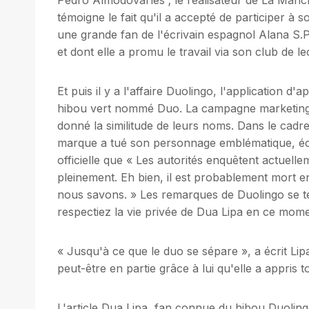
témoigne le fait qu'il a accepté de participer à 
une grande fan de l'écrivain espagnol Alana S.
et dont elle a promu le travail via son club de le
Et puis il y a l'affaire Duolingo, l'application d
hibou vert nommé Duo. La campagne marketing a 
donné la similitude de leurs noms. Dans le cadr
marque a tué son personnage emblématique, écr
officielle que « Les autorités enquêtent actuel
pleinement. Eh bien, il est probablement mort e
nous savons. » Les remarques de Duolingo se t
respectiez la vie privée de Dua Lipa en ce mome
« Jusqu'à ce que le duo se sépare », a écrit Lip
peut-être en partie grâce à lui qu'elle a appris t
L'article Dua Lipa, fan connue du hibou Duoling