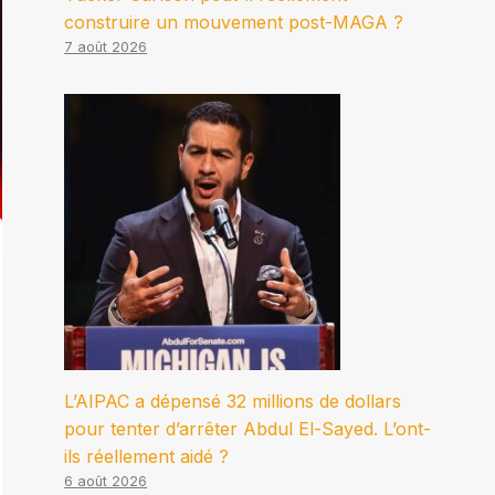
construire un mouvement post-MAGA ?
7 août 2026
L’AIPAC a dépensé 32 millions de dollars
pour tenter d’arrêter Abdul El-Sayed. L’ont-
ils réellement aidé ?
6 août 2026