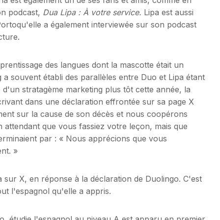
son podcast,
Dua Lipa : À votre service.
Lipa est aussi
Portoqu'elle a également interviewée sur son podcast
cture.
'apprentissage des langues dont la mascotte était un
souvent établi des parallèles entre Duo et Lipa étant
e d'un stratagème marketing plus tôt cette année, la
ivant dans une déclaration effrontée sur sa page X
lement sur la cause de son décès et nous coopérons
n attendant que vous fassiez votre leçon, mais que
erminaient par : « Nous apprécions que vous
nt. »
a sur X, en réponse à la déclaration de Duolingo. C'est
out l'espagnol qu'elle a appris.
o, étudie l'espagnol au niveau A est apparu en premier