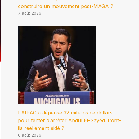
construire un mouvement post-MAGA ?
7 août 2026
L’AIPAC a dépensé 32 millions de dollars
pour tenter d’arrêter Abdul El-Sayed. L’ont-
ils réellement aidé ?
6 août 2026