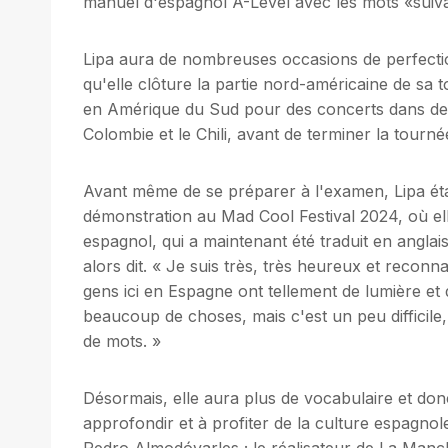
manuel d'espagnol A-Level avec les mots «suivant,
Lipa aura de nombreuses occasions de perfect
qu'elle clôture la partie nord-américaine de sa
en Amérique du Sud pour des concerts dans de
Colombie et le Chili, avant de terminer la tour
Avant même de se préparer à l'examen, Lipa éta
démonstration au Mad Cool Festival 2024, où el
espagnol, qui a maintenant été traduit en anglai
alors dit. « Je suis très, très heureux et reconn
gens ici en Espagne ont tellement de lumière et 
beaucoup de choses, mais c'est un peu difficile,
de mots. »
Désormais, elle aura plus de vocabulaire et donc
approfondir et à profiter de la culture espagnole
Pedro Almodóvarles ; le réalisateur de La Man