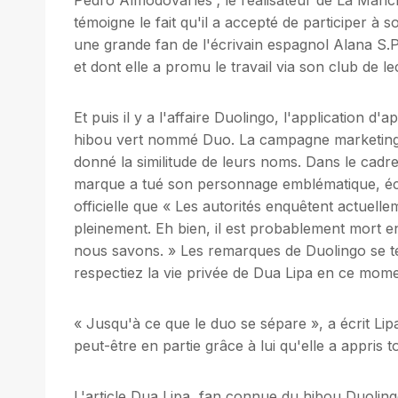
témoigne le fait qu'il a accepté de participer à 
une grande fan de l'écrivain espagnol Alana S.
et dont elle a promu le travail via son club de le
Et puis il y a l'affaire Duolingo, l'application d
hibou vert nommé Duo. La campagne marketing a 
donné la similitude de leurs noms. Dans le cadr
marque a tué son personnage emblématique, écr
officielle que « Les autorités enquêtent actuel
pleinement. Eh bien, il est probablement mort e
nous savons. » Les remarques de Duolingo se t
respectiez la vie privée de Dua Lipa en ce mome
« Jusqu'à ce que le duo se sépare », a écrit Lip
peut-être en partie grâce à lui qu'elle a appris t
L'article Dua Lipa, fan connue du hibou Duoling