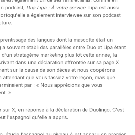
son podcast,
Dua Lipa : À votre service.
Lipa est aussi
Portoqu'elle a également interviewée sur son podcast
cture.
'apprentissage des langues dont la mascotte était un
souvent établi des parallèles entre Duo et Lipa étant
e d'un stratagème marketing plus tôt cette année, la
ivant dans une déclaration effrontée sur sa page X
lement sur la cause de son décès et nous coopérons
n attendant que vous fassiez votre leçon, mais que
erminaient par : « Nous apprécions que vous
nt. »
a sur X, en réponse à la déclaration de Duolingo. C'est
out l'espagnol qu'elle a appris.
o, étudie l'espagnol au niveau A est apparu en premier