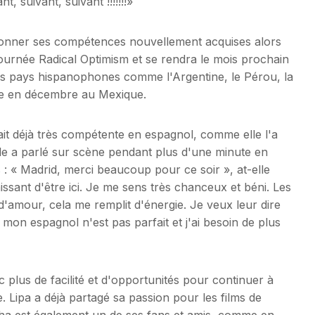
 suivant, suivant !!!!!!!»
ionner ses compétences nouvellement acquises alors
 tournée Radical Optimism et se rendra le mois prochain
s pays hispanophones comme l'Argentine, le Pérou, la
née en décembre au Mexique.
it déjà très compétente en espagnol, comme elle l'a
le a parlé sur scène pendant plus d'une minute en
s : « Madrid, merci beaucoup pour ce soir », at-elle
aissant d'être ici. Je me sens très chanceux et béni. Les
d'amour, cela me remplit d'énergie. Je veux leur dire
 mon espagnol n'est pas parfait et j'ai besoin de plus
 plus de facilité et d'opportunités pour continuer à
. Lipa a déjà partagé sa passion pour les films de
cha est également un de ses fans et amis, comme en