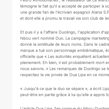
témoigne le fait qu'il a accepté de participer à 
une grande fan de l'écrivain espagnol Alana S.
et dont elle a promu le travail via son club de le
Et puis il y a l'affaire Duolingo, l'application d
hibou vert nommé Duo. La campagne marketing a 
donné la similitude de leurs noms. Dans le cadr
marque a tué son personnage emblématique, écr
officielle que « Les autorités enquêtent actuel
pleinement. Eh bien, il est probablement mort e
nous savons. » Les remarques de Duolingo se t
respectiez la vie privée de Dua Lipa en ce mome
« Jusqu'à ce que le duo se sépare », a écrit Lip
peut-être en partie grâce à lui qu'elle a appris t
L'article Dua Lipa, fan connue du hibou Duoling