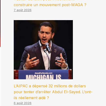
construire un mouvement post-MAGA ?
7 août 2026
L’AIPAC a dépensé 32 millions de dollars
pour tenter d’arrêter Abdul El-Sayed. L’ont-
ils réellement aidé ?
6 août 2026