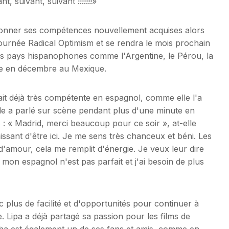
 suivant, suivant !!!!!!!»
ionner ses compétences nouvellement acquises alors
 tournée Radical Optimism et se rendra le mois prochain
s pays hispanophones comme l'Argentine, le Pérou, la
née en décembre au Mexique.
it déjà très compétente en espagnol, comme elle l'a
le a parlé sur scène pendant plus d'une minute en
s : « Madrid, merci beaucoup pour ce soir », at-elle
aissant d'être ici. Je me sens très chanceux et béni. Les
d'amour, cela me remplit d'énergie. Je veux leur dire
 mon espagnol n'est pas parfait et j'ai besoin de plus
 plus de facilité et d'opportunités pour continuer à
. Lipa a déjà partagé sa passion pour les films de
cha est également un de ses fans et amis, comme en