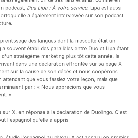
son podcast,
Dua Lipa : À votre service.
Lipa est aussi
Portoqu'elle a également interviewée sur son podcast
cture.
'apprentissage des langues dont la mascotte était un
souvent établi des parallèles entre Duo et Lipa étant
e d'un stratagème marketing plus tôt cette année, la
ivant dans une déclaration effrontée sur sa page X
lement sur la cause de son décès et nous coopérons
n attendant que vous fassiez votre leçon, mais que
erminaient par : « Nous apprécions que vous
nt. »
a sur X, en réponse à la déclaration de Duolingo. C'est
out l'espagnol qu'elle a appris.
o, étudie l'espagnol au niveau A est apparu en premier