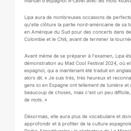
manuel d'espagnol A-Level avec les mots «suivant,
Lipa aura de nombreuses occasions de perfect
qu'elle clôture la partie nord-américaine de sa
en Amérique du Sud pour des concerts dans de
Colombie et le Chili, avant de terminer la tour
Avant même de se préparer à l'examen, Lipa éta
démonstration au Mad Cool Festival 2024, où el
espagnol, qui a maintenant été traduit en anglai
alors dit. « Je suis très, très heureux et reconn
gens ici en Espagne ont tellement de lumière et 
beaucoup de choses, mais c'est un peu difficile,
de mots. »
Désormais, elle aura plus de vocabulaire et donc
approfondir et à profiter de la culture espagnole
Pedro Almodóvarles ; le réalisateur de La Man