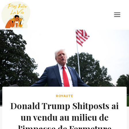
Skip
to
content
ROYAUTÉ
Donald Trump Shitposts ai
un vendu au milieu de
l'impasse de Fermeture