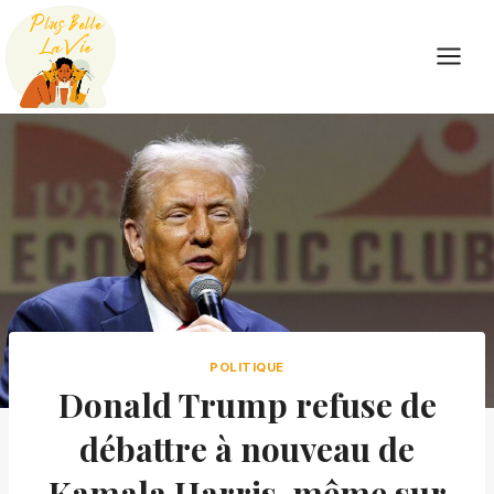
Skip
to
content
POLITIQUE
Donald Trump refuse de
débattre à nouveau de
Kamala Harris, même sur