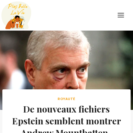
Skip
to
content
ROYAUTÉ
De nouveaux fichiers
Epstein semblent montrer
Andrew Mountbatten-