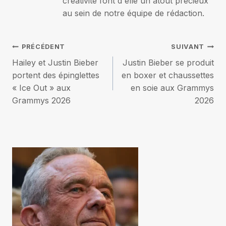
créativité font d'elle un atout précieux
au sein de notre équipe de rédaction.
Navigation
PRÉCÉDENT
SUIVANT
Hailey et Justin Bieber
Justin Bieber se produit
de
portent des épinglettes
en boxer et chaussettes
« Ice Out » aux
en soie aux Grammys
l’article
Grammys 2026
2026