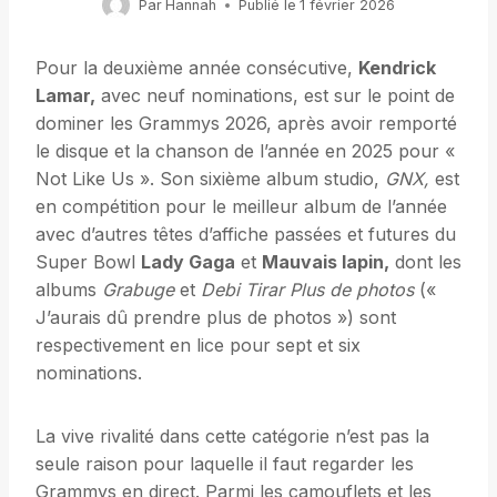
Par
Hannah
Publié le
1 février 2026
Pour la deuxième année consécutive,
Kendrick
Lamar,
avec neuf nominations, est sur le point de
dominer les Grammys 2026, après avoir remporté
le disque et la chanson de l’année en 2025 pour «
Not Like Us ». Son sixième album studio,
GNX,
est
en compétition pour le meilleur album de l’année
avec d’autres têtes d’affiche passées et futures du
Super Bowl
Lady Gaga
et
Mauvais lapin,
dont les
albums
Grabuge
et
Debi Tirar Plus de photos
(«
J’aurais dû prendre plus de photos ») sont
respectivement en lice pour sept et six
nominations.
La vive rivalité dans cette catégorie n’est pas la
seule raison pour laquelle il faut regarder les
Grammys en direct. Parmi les camouflets et les