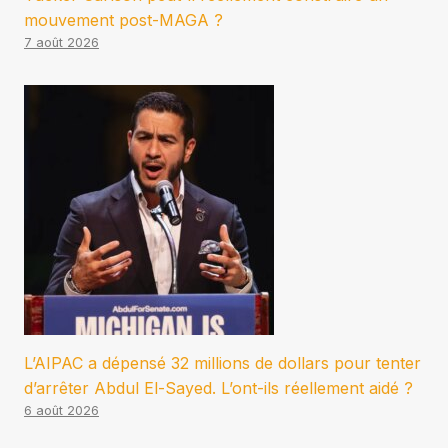
mouvement post-MAGA ?
7 août 2026
L’AIPAC a dépensé 32 millions de dollars pour tenter
d’arrêter Abdul El-Sayed. L’ont-ils réellement aidé ?
6 août 2026