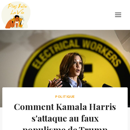
Skip
to
content
POLITIQUE
Comment Kamala Harris
s'attaque au faux
populisme de Trump