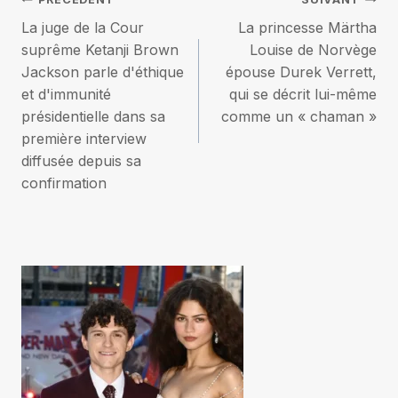
Navigation
La juge de la Cour
La princesse Märtha
de
suprême Ketanji Brown
Louise de Norvège
Jackson parle d'éthique
épouse Durek Verrett,
l’article
et d'immunité
qui se décrit lui-même
présidentielle dans sa
comme un « chaman »
première interview
diffusée depuis sa
confirmation