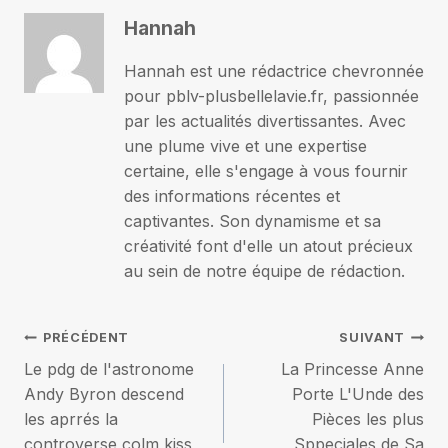
Hannah
Hannah est une rédactrice chevronnée
pour pblv-plusbellelavie.fr, passionnée
par les actualités divertissantes. Avec
une plume vive et une expertise
certaine, elle s'engage à vous fournir
des informations récentes et
captivantes. Son dynamisme et sa
créativité font d'elle un atout précieux
au sein de notre équipe de rédaction.
Navigation
PRÉCÉDENT
SUIVANT
Le pdg de l'astronome
La Princesse Anne
de
Andy Byron descend
Porte L'Unde des
les aprrés la
Pièces les plus
l’article
controverse colm kiss
Sppeciales de Sa