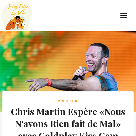
Skip
to
content
POLITIQUE
Chris Martin Espère «Nous
N'avons Rien fait de Mal»
avec Coldplay Kiss Cam