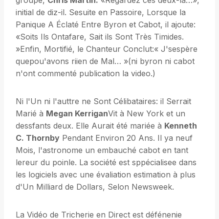
groupe,
Chris Martin.
«Regardez ces deux-là…»,
initial de diz-il. Sesuite en Passoire, Lorsque la
Panique A Éclaté Entre Byron et Cabot, il ajoute:
«Soits Ils Ontafare, Sait ils Sont Très Timides.
»Enfin, Mortifié, le Chanteur Conclut:« J'sespère
quepou'avons riien de Mal… »(ni byron ni cabot
n'ont commenté publication la video.)
Ni l'Un ni l'auttre ne Sont Célibataires: il Serrait
Marié à
Megan Kerrigan
Vit à New York et un
dessfants deux. Elle Aurait été mariée à
Kenneth
C. Thornby
Pendant Environ 20 Ans. Il ya neuf
Mois, l'astronome un embauché cabot en tant
lereur du poinle. La société est sppécialisee dans
les logiciels avec une évaliation estimation à plus
d'Un Milliard de Dollars, Selon Newsweek.
La Vidéo de Tricherie en Direct est défénenie