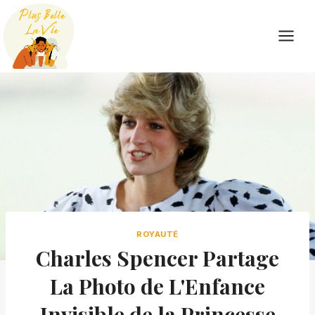
Skip
to
content
ROYAUTÉ
Charles Spencer Partage
La Photo de L'Enfance
Invisible de la Princesse