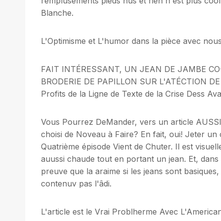
remplusements pieds nus et rien n'est plus cool
Blanche.
L'Optimisme et L'humor dans la pièce avec nou
FAIT INTÉRESSANT, UN JEAN DE JAMBE 
BRODERIE DE PAPILLON SUR L'ATÉCTION DE
Profits de la Ligne de Texte de la Crise Dess Ava
Vous Pourrez DeMander, vers un article AUSSI
choisi de Noveau à Faire? En fait, oui! Jeter u
Quatrième épisode Vient de Chuter. Il est visuell
auussi chaude tout en portant un jean. Et, dans c
preuve que la araime si les jeans sont basiques,
contenuv pas l'âdi.
L'article est le Vrai Problherme Avec L'Ameri