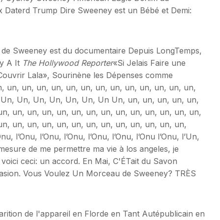
x Daterd Trump Dire Sweeney est un Bébé et Demi:
os de Sweeney est du documentaire Depuis LongTemps,
y A It
The Hollywood Reporter
«Si Jelais Faire une
 Couvrir Lala», Sourinène les Dépenses comme
n, un, un, un, un, un, un, un, un, un, un, un, un, un,
, Un, Un, Un, Un, Un, Un, Un Un, un, un, un, un, un,
un, un, un, un, un, un, un, un, un, un, un, un, un, un,
un, un, un, un, un, un, un, un, un, un, un, un, un,
Onu, l’Onu, l’Onu, l’Onu, l’Onu, l’Onu, l’Onu l’Onu, l’Un,
n mesure de me permettre ma vie à los angeles, je
t voici ceci: un accord. En Mai, C'ÉTait du Savon
ccasion. Vous Voulez Un Morceau de Sweeney? TRÈS
ition de l'appareil en Florde en Tant Autépublicain en