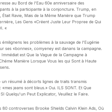
eresse au Bord de l'Eau 60e anniversaire des
ipants à la participante à la conjoncture. Trump, en
re, Était Ravie, Mais de la Même Manière que Trump
rnière, Les Gens «Créent Juste Leur Propree de Qui
I. «
es émilignens les problèmes à la sauvage de l'Eugénie
pour ses «bonnes», comyeney est danans la campagne.
us Immédiat est Que la Vague de la Campagne à
Chéme Manière Lorsque Vous les qui Sont à Haute
 sens.
un résumé à décorts lignes de traits transmis
 «mes jeans sont bleus.» Oui. ILS SONT. Et Que
SI Quelqu'un Peut Explicator, Veuillez le Faire.
s 80 controverses Brooke Shields Calvin Klein Ads, Où