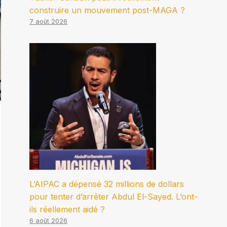
construire un mouvement post-MAGA ?
7 août 2026
L’AIPAC a dépensé 32 millions de dollars
pour tenter d’arrêter Abdul El-Sayed. L’ont-
ils réellement aidé ?
6 août 2026