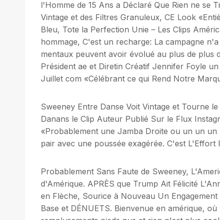
l'Homme de 15 Ans a Déclaré Que Rien ne se Tro
Vintage et des Filtres Granuleux, CE Look «Ent
Bleu, Tote la Perfection Unie – Les Clips Améri
hommage, C'est un recharge: La campagne n'a pa
mentaux peuvent avoir évolué au plus de plus de
Président ae et Diretin Créatif Jennifer Foyle
Juillet com «Célébrant ce qui Rend Notre Marqu
Sweeney Entre Danse Voit Vintage et Tourne le
Danans le Clip Auteur Publié Sur le Flux Instag
«Probablement une Jamba Droite ou un un un un
pair avec une poussée exagérée. C'est L'Effort l
Probablement Sans Faute de Sweeney, L'America
d'Amérique. APRÈS que Trump Ait Félicité L'An
en Flèche, Sourice à Nouveau Un Engagement d
Base et DÉNUETS. Bienvenue en amérique, où 