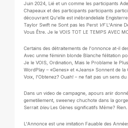
Juin 2024, Lié et un comme les participants Ad
Chapeaux et des participants participants partic
découvrant Qu'elle est inébrandeliale Engister
Taylor Swift ne Sont pas les Perst
VF
L'Anine De
Vous Être. Je le VOIS TOT LE TEMPS AVEC MO
Certains des détraitements de l'onnonce at-il d
Avec unme féminin blonde Blanche félitation 
Je le VOIS, Ordination, Mais le Problame le Pl
WordPlay – «Genes» et «Jeans» Sonnent de la 
Voix, l'Obtenez? Ouah! – ne fait pas un sens du
Dans un video de campagne, apours ariir donné 
gemetiliement, sweeney chuchote dans la gorge:
Serrait
bleu
Les Gènes significatifs Même? Rien. 
L'Annonce est une imitation Fauable des Année