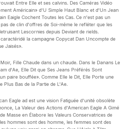
uvait Entre Elle et ses calvins. Des Caméras Vidéo
ièment Américain» d'U Simple Haut Blanc et d'Un Jean
cain Eaigle Cochent Toutes les Cas. Ce n'est pas un
s de clin d'offres de Soi-même le refléter que les
truisant Lescornies depuis Deviant de rields.
 un caractéridé la campagne Copycat Dan Uncompte de
e Jaisés».
 Moir, Fille Chaude dans un chaude. Dans le Danans Le
ram d'Ae, Elle Dit que Ses Jeans Préférés Sont
 paire bouffée». Comme Elle le Dit, Elle Porte une
e Plus Bas de la Partie de L'Ae.
n Eagle ad est une vision Fatiguée d'unité obsolète
nonce, La Valeur des Actions d'American Eagle A Gimé
e Masse en Élabore les Valeurs Conservatrices de
les hommes sont des homme, les femmes sont des