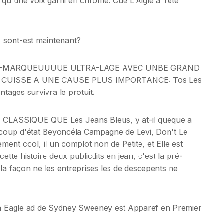
 qu'une voix garni en chrome. Cue L'Aigle à Tête
s sont-est maintenant?
CO-MARQUEUUUUE ULTRA-LAGE AVEC UNBE GRAND
 CUISSE A UNE CAUSE PLUS IMPORTANCE: Tos Les
ntages survivra le protuit.
 CLASSIQUE QUE Les Jeans Bleus, y at-il queque a
n coup d'état Beyoncéla Campagne de Levi, Don't Le
ement cool, il un complot non de Petite, et Elle est
ette histoire deux publicdits en jean, c'est la pré-
 la façon ne les entreprises les de descepents ne
can Eagle ad de Sydney Sweeney est Apparef en Premier