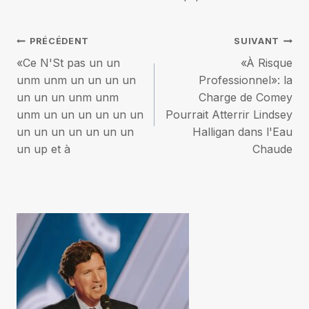
Navigation
PRÉCÉDENT
SUIVANT
«Ce N'St pas un un
«À Risque
de
unm unm un un un un
Professionnel»: la
un un un unm unm
Charge de Comey
l’article
unm un un un un un un
Pourrait Atterrir Lindsey
un un un un un un un
Halligan dans l'Eau
un up et à
Chaude