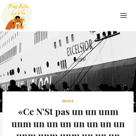
Skip
to
content
MODE
«Ce N'St pas un un unm
unm un un un un un un un
unm unm unm un un un