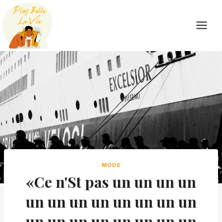
Skip
to
content
MODE
«Ce n'St pas un un un un
un un un un un un un un
un un un un un un un un