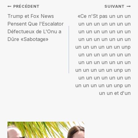
Navigation
PRÉCÉDENT
SUIVANT
Trump et Fox News
«Ce n'St pas un un un
de
Pensent Que l'Escalator
un un un un un un un
Défectueux de L'Onu a
un un un un un un un
l’article
Dûre «Sabotage»
un un un un un un un
un un un un un un unp
un un un un un un un
un un un un un un un
un un un un un unp un
un un un un un un un
un un un un un unp un
un un et d'un