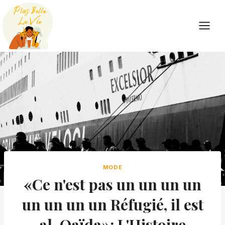
Skip
to
content
MODE
«Ce n'est pas un un un un
un un un un Réfugié, il est
al-Qaïda»: L'Histoire