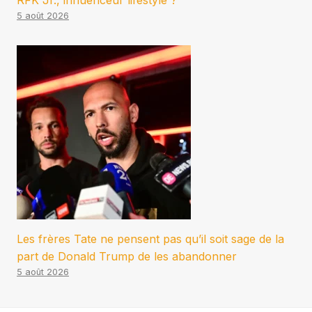
RFK Jr., influenceur lifestyle ?
5 août 2026
Les frères Tate ne pensent pas qu’il soit sage de la
part de Donald Trump de les abandonner
5 août 2026