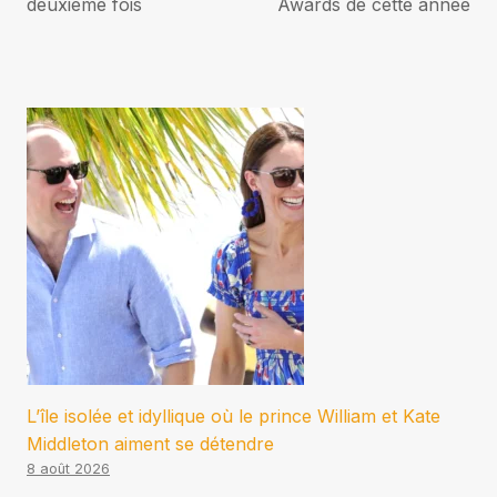
l’article
deuxième fois
Awards de cette année
L’île isolée et idyllique où le prince William et Kate
Middleton aiment se détendre
8 août 2026