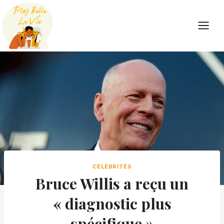
Skip
to
content
CÉLÉBRITÉS
Bruce Willis a reçu un
« diagnostic plus
spécifique »