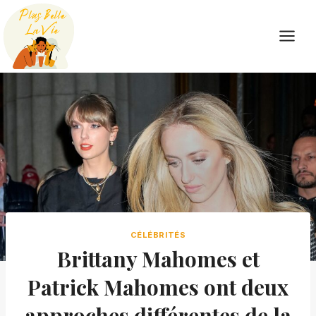
Skip
to
content
CÉLÉBRITÉS
Brittany Mahomes et
Patrick Mahomes ont deux
approches différentes de la