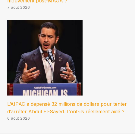
mouvement post-MAGA ?
7 août 2026
L’AIPAC a dépensé 32 millions de dollars pour tenter
d’arrêter Abdul El-Sayed. L’ont-ils réellement aidé ?
6 août 2026