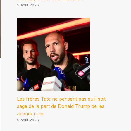
5 août 2026
Les frères Tate ne pensent pas qu’il soit
sage de la part de Donald Trump de les
abandonner
5 août 2026