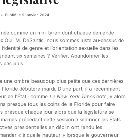
Publié le
9 janvier 2024
oride comme un mini tyran dont chaque demande
 un « Oui, M. DeSantis, nous sommes juste au-dessus de
l’identité de genre et l’orientation sexuelle dans les
pendant six semaines ? Vérifier. Abandonner les
is pas plus.
era une ombre beaucoup plus petite que ces dernières
e Floride débutera mardi. D’une part, il a récemment
eur de l’État ; comme
Le
New York Times
note, « alors
ans presque tous les coins de la Floride pour faire
es presque chaque jour alors que la législature se
emaines précédant cette session à sillonner les États
ctives présidentielles en déclin ont rendu les
mander « à quelle hauteur » lorsque le gouverneur