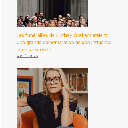
Les funérailles de Lindsey Graham étaient
une grande démonstration de son influence
et de sa servilité
4 août 2026