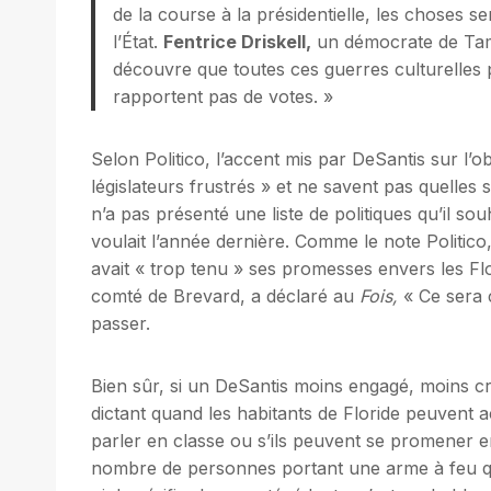
de la course à la présidentielle, les choses se
l’État.
Fentrice Driskell,
un démocrate de Tampa
découvre que toutes ces guerres culturelles po
rapportent pas de votes. »
Selon Politico, l’accent mis par DeSantis sur l’ob
législateurs frustrés » et ne savent pas quelles s
n’a pas présenté une liste de politiques qu’il souh
voulait l’année dernière. Comme le note Politico
avait « trop tenu » ses promesses envers les Fl
comté de Brevard, a déclaré au
Fois,
« Ce sera c
passer.
Bien sûr, si un DeSantis moins engagé, moins crai
dictant quand les habitants de Floride peuvent a
parler en classe ou s’ils peuvent se promener en
nombre de personnes portant une arme à feu qui