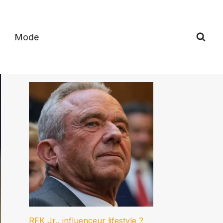
Mode
RFK Jr., influenceur lifestyle ?