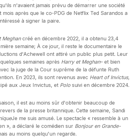
 qu'ils n'avaient jamais prévu de démarrer une société
it mois après que le co-PDG de Netflix Ted Sarandos a
ntéressé à signer la paire.
t Meghan
créé en décembre 2022, il a obtenu 23,4
mière semaine; À ce jour, il reste le documentaire le
uctions d'Achewell ont attiré un public plus petit. Leur
é quelques semaines après
Harry et Meghan
– et bien
 avec la juge de la Cour suprême de la défunte Ruth
tention. En 2023, ils sont revenus avec
Heart of Invictus,
icipé aux Jeux Invictus, et
Polo
suivi en décembre 2024.
aison, il est au moins sûr d'obtenir beaucoup de
evers de la presse britannique. Cette semaine, Sandi
nique
Je me suis amusé. Le spectacle « ressemble à un
ien », a déclaré le comédien sur
Bonjour en Grande-
mais au moins quelqu'un regarde.