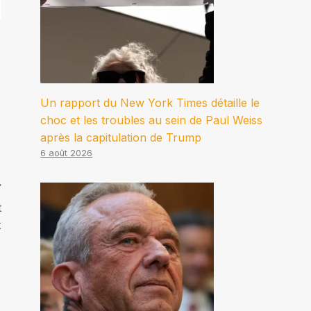
Un rapport du New York Times détaille le
choc et les troubles au sein de Paul Weiss
après la capitulation de Trump
6 août 2026
t
x