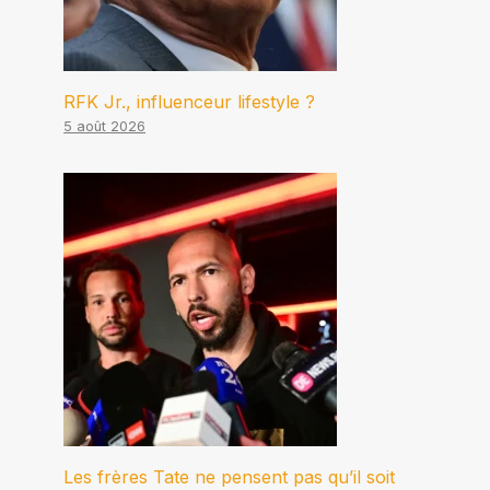
RFK Jr., influenceur lifestyle ?
5 août 2026
Les frères Tate ne pensent pas qu’il soit