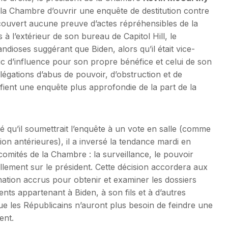
la Chambre d’ouvrir une enquête de destitution contre
couvert aucune preuve d’actes répréhensibles de la
à l’extérieur de son bureau de Capitol Hill, le
andioses suggérant que Biden, alors qu’il était vice-
ic d’influence pour son propre bénéfice et celui de son
’allégations d’abus de pouvoir, d’obstruction et de
ifient une enquête plus approfondie de la part de la
qu’il soumettrait l’enquête à un vote en salle (comme
tion antérieures), il a inversé la tendance mardi en
s comités de la Chambre : la surveillance, le pouvoir
iellement sur le président. Cette décision accordera aux
ation accrus pour obtenir et examiner les dossiers
ts appartenant à Biden, à son fils et à d’autres
ue les Républicains n’auront plus besoin de feindre une
ent.