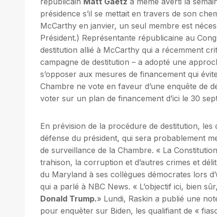
républicain
Matt Gaetz
a même averti la semain
présidence s’il se mettait en travers de son ch
McCarthy en janvier, un seul membre est nécess
Président.) Représentante républicaine au Con
destitution allié à McCarthy qui a récemment crit
campagne de destitution – a adopté une approch
s’opposer aux mesures de financement qui évit
Chambre ne vote en faveur d’une enquête de des
voter sur un plan de financement d’ici le 30 se
En prévision de la procédure de destitution, le
défense du président, qui sera probablement 
de surveillance de la Chambre. « La Constitution
trahison, la corruption et d’autres crimes et délits
du Maryland à ses collègues démocrates lors d
qui a parlé à NBC News. « L’objectif ici, bien sû
Donald Trump.
» Lundi, Raskin a publié une note
pour enquêter sur Biden, les qualifiant de « fias