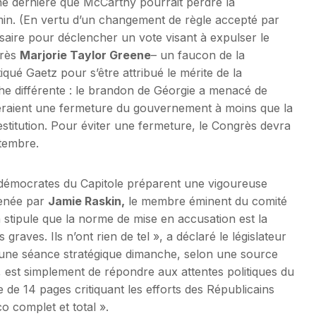
e dernière que McCarthy pourrait perdre la
emin. (En vertu d’un changement de règle accepté par
aire pour déclencher un vote visant à expulser le
grès
Marjorie Taylor Greene
– un faucon de la
iqué Gaetz pour s’être attribué le mérite de la
e différente : le brandon de Géorgie a menacé de
eraient une fermeture du gouvernement à moins que la
titution. Pour éviter une fermeture, le Congrès devra
ptembre.
s démocrates du Capitole préparent une vigoureuse
menée par
Jamie Raskin,
le membre éminent du comité
 stipule que la norme de mise en accusation est la
 graves. Ils n’ont rien de tel », a déclaré le législateur
’une séance stratégique dimanche, selon une source
r, est simplement de répondre aux attentes politiques du
 de 14 pages critiquant les efforts des Républicains
co complet et total ».