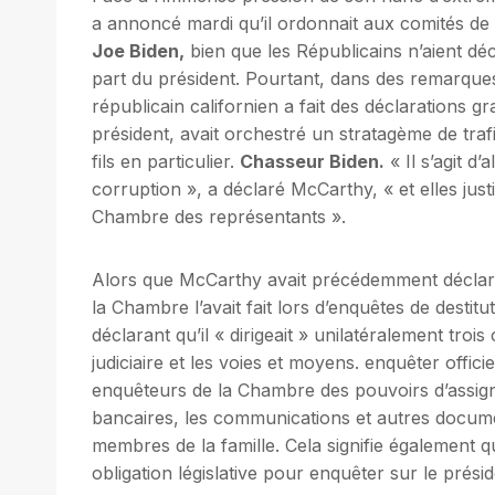
a annoncé mardi qu’il ordonnait aux comités de 
Joe Biden,
bien que les Républicains n’aient dé
part du président. Pourtant, dans des remarques 
républicain californien a fait des déclarations gr
président, avait orchestré un stratagème de traf
fils en particulier.
Chasseur Biden.
« Il s’agit d
corruption », a déclaré McCarthy, « et elles just
Chambre des représentants ».
Alors que McCarthy avait précédemment déclaré 
la Chambre l’avait fait lors d’enquêtes de destitu
déclarant qu’il « dirigeait » unilatéralement troi
judiciaire et les voies et moyens. enquêter offic
enquêteurs de la Chambre des pouvoirs d’assign
bancaires, les communications et autres documen
membres de la famille. Cela signifie également q
obligation législative pour enquêter sur le présid