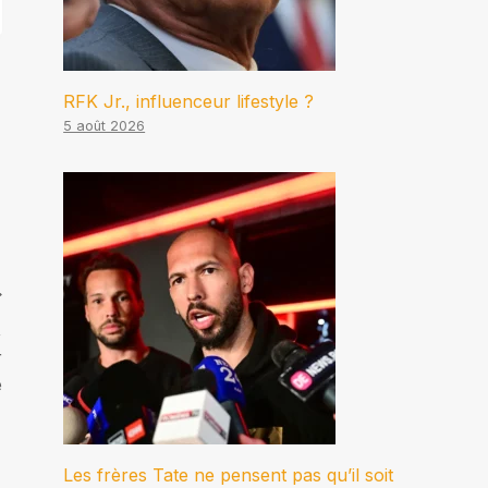
RFK Jr., influenceur lifestyle ?
5 août 2026
,
r
e
Les frères Tate ne pensent pas qu’il soit