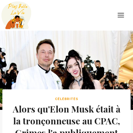
Skip
to
content
CÉLÉBRITÉS
Alors qu'Elon Musk était à
la tronçonneuse au CPAC,
Grimes l'a publiquement