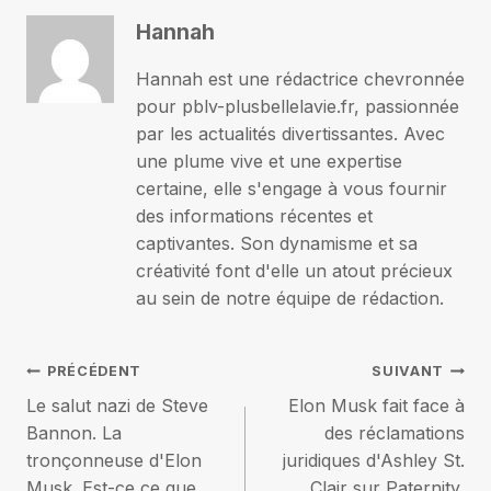
Hannah
Hannah est une rédactrice chevronnée
pour pblv-plusbellelavie.fr, passionnée
par les actualités divertissantes. Avec
une plume vive et une expertise
certaine, elle s'engage à vous fournir
des informations récentes et
captivantes. Son dynamisme et sa
créativité font d'elle un atout précieux
au sein de notre équipe de rédaction.
Navigation
PRÉCÉDENT
SUIVANT
Le salut nazi de Steve
Elon Musk fait face à
de
Bannon. La
des réclamations
tronçonneuse d'Elon
juridiques d'Ashley St.
l’article
Musk. Est-ce ce que
Clair sur Paternity,