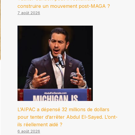
construire un mouvement post-MAGA ?
7 août 2026
L’AIPAC a dépensé 32 millions de dollars
pour tenter d’arrêter Abdul El-Sayed. L’ont-
ils réellement aidé ?
6 août 2026