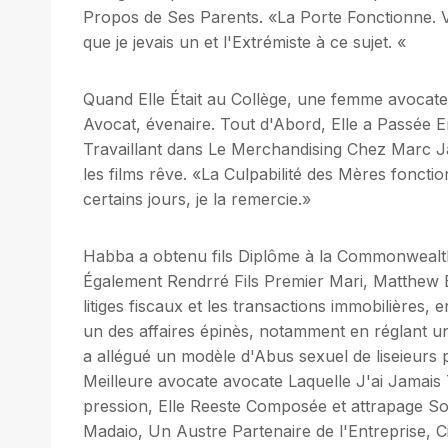
Propos de Ses Parents. «La Porte Fonctionne. V
que je jevais un et l'Extrémiste à ce sujet. «
Quand Elle Était au Collège, une femme avocate 
Avocat, évenaire. Tout d'Abord, Elle a Passée E
Travaillant dans Le Merchandising Chez Marc Ja
les films rêve. «La Culpabilité des Mères foncti
certains jours, je la remercie.»
Habba a obtenu fils Diplôme à la Commonwealth
Également Rendrré Fils Premier Mari, Matthew Ey
litiges fiscaux et les transactions immobilières, 
un des affaires épinès, notamment en réglant u
a allégué un modèle d'Abus sexuel de liseieurs pa
Meilleure avocate avocate Laquelle J'ai Jamais T
pression, Elle Reeste Composée et attrapage Sou
Madaio, Un Austre Partenaire de l'Entreprise, Ci