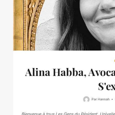
Alina Habba, Avoca
S'e
Par
Hannah
Bienvenue à tous Les Gens du Pésident, Univelle