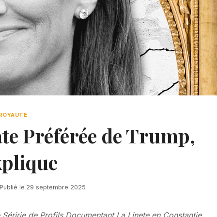
ROYAUTÉ
te Préférée de Trump,
xplique
Publié le
29 septembre 2025
 Séririe de Profils Documentant La Linete en Constantie