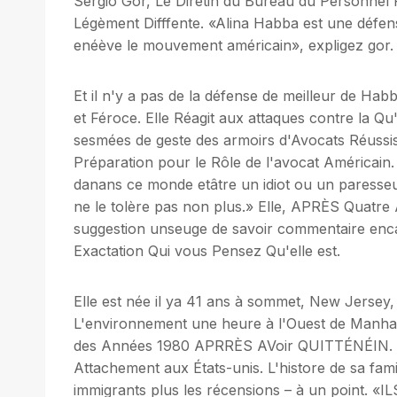
Sergio Gor, Le Diretin du Bureau du Personnel 
Légèment Difffente. «Alina Habba est une défense
enéève le mouvement américain», expligez gor.
Et il n'y a pas de la défense de meilleur de Ha
et Féroce. Elle Réagit aux attaques contre la Qu'E
sesmées de geste des armoirs d'Avocats Réussi
Préparation pour le Rôle de l'avocat América
danans ce monde etâtre un idiot ou un paresseux
ne le tolère pas non plus.» Elle, APRÈS Quatre
suggestion unseuge de savoir commentaire encad
Exactation Qui vous Pensez Qu'elle est.
Elle est née il ya 41 ans à sommet, New Jersey
L'environnement une heure à l'Ouest de Manhat
des Années 1980 APRRÈS AVoir QUITTÉNÉIN. Leu
Attachement aux États-unis. L'histore de sa fam
immigrants plus les récensions – à un point. «