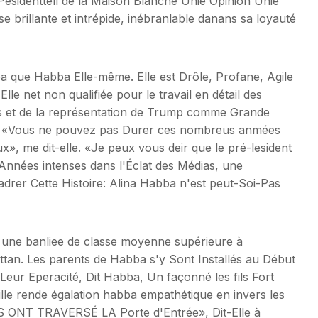
Pésidenttell de la Maison Blanche Unie Opinion Unie
 brillante et intrépide, inébranlable danans sa loyauté
bba que Habba Elle-même. Elle est Drôle, Profane, Agile
lle net non qualifiée pour le travail en détail des
s et de la représentation de Trump comme Grande
in. «Vous ne pouvez pas Durer ces nombreus anmées
», me dit-elle. «Je peux vous deir que le pré-lesident
 Années intenses dans l'Éclat des Médias, une
rer Cette Histoire: Alina Habba n'est peut-Soi-Pas
, une banliee de classe moyenne supérieure à
tan. Les parents de Habba s'y Sont Installés au Début
r Eperacité, Dit Habba, Un façonné les fils Fort
ille rende égalation habba empathétique en invers les
ILS ONT TRAVERSÉ LA Porte d'Entrée», Dit-Elle à