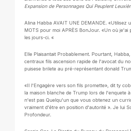
Expansion de Personnages Qui Peuplent Leuxi
Alina Habba AVAIT UNE DEMANDE. «Utilisez un
MOTS pour moi APRÈS BonJour. «Un où je'ai pas 
les jours-ci. «
Elle Plaisantait Probablement. Pourtant, Habba,
centraux fils ascension rapide de l'avocat du n
puisese brilete au pré-représentant donald Trum
«Il l'Engagère vers son fils promette», dit ty co
la maison blanche de Trump lors de l'enquete à i
n'est pas Quelqu'un que vous obtenez un curric
vraiment d'être en position d'autorité ». Je lu
Profondeur.