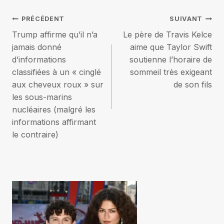
Navigation
PRÉCÉDENT
SUIVANT
Trump affirme qu’il n’a
Le père de Travis Kelce
de
jamais donné
aime que Taylor Swift
d’informations
soutienne l’horaire de
l’article
classifiées à un « cinglé
sommeil très exigeant
aux cheveux roux » sur
de son fils
les sous-marins
nucléaires (malgré les
informations affirmant
le contraire)