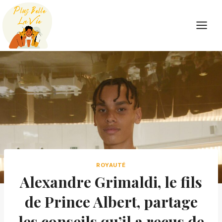
Skip
to
content
ROYAUTÉ
Alexandre Grimaldi, le fils
de Prince Albert, partage
les conseils qu’il a reçus de