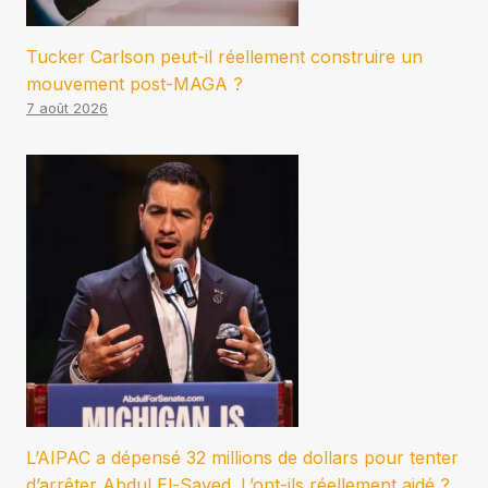
Tucker Carlson peut-il réellement construire un
mouvement post-MAGA ?
7 août 2026
L’AIPAC a dépensé 32 millions de dollars pour tenter
d’arrêter Abdul El-Sayed. L’ont-ils réellement aidé ?