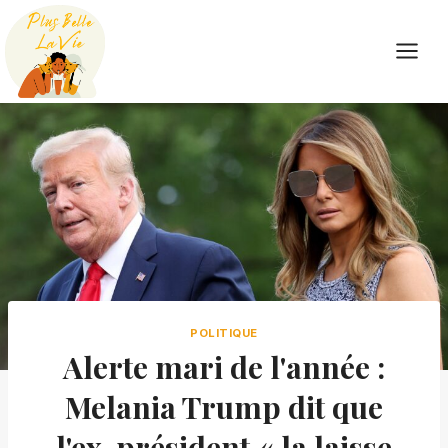
Skip
to
content
POLITIQUE
Alerte mari de l'année :
Melania Trump dit que
l'ex-président « la laisse