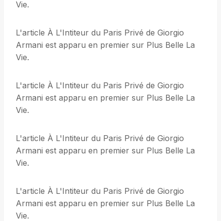
Vie.
L'article À L'Intiteur du Paris Privé de Giorgio
Armani est apparu en premier sur Plus Belle La
Vie.
L'article À L'Intiteur du Paris Privé de Giorgio
Armani est apparu en premier sur Plus Belle La
Vie.
L'article À L'Intiteur du Paris Privé de Giorgio
Armani est apparu en premier sur Plus Belle La
Vie.
L'article À L'Intiteur du Paris Privé de Giorgio
Armani est apparu en premier sur Plus Belle La
Vie.