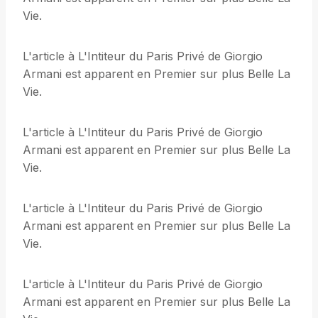
Vie.
L'article à L'Intiteur du Paris Privé de Giorgio
Armani est apparent en Premier sur plus Belle La
Vie.
L'article à L'Intiteur du Paris Privé de Giorgio
Armani est apparent en Premier sur plus Belle La
Vie.
L'article à L'Intiteur du Paris Privé de Giorgio
Armani est apparent en Premier sur plus Belle La
Vie.
L'article à L'Intiteur du Paris Privé de Giorgio
Armani est apparent en Premier sur plus Belle La