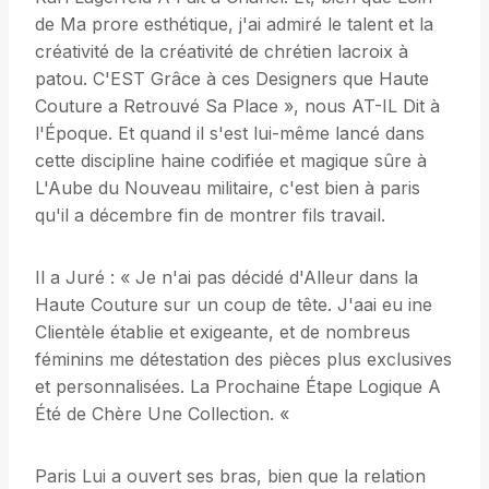
de Ma prore esthétique, j'ai admiré le talent et la
créativité de la créativité de chrétien lacroix à
patou. C'EST Grâce à ces Designers que Haute
Couture a Retrouvé Sa Place », nous AT-IL Dit à
l'Époque. Et quand il s'est lui-même lancé dans
cette discipline haine codifiée et magique sûre à
L'Aube du Nouveau militaire, c'est bien à paris
qu'il a décembre fin de montrer fils travail.
Il a Juré : « Je n'ai pas décidé d'Alleur dans la
Haute Couture sur un coup de tête. J'aai eu ine
Clientèle établie et exigeante, et de nombreus
féminins me détestation des pièces plus exclusives
et personnalisées. La Prochaine Étape Logique A
Été de Chère Une Collection. «
Paris Lui a ouvert ses bras, bien que la relation