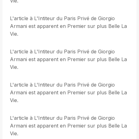
Vie.
L'article à L'Intiteur du Paris Privé de Giorgio
Armani est apparent en Premier sur plus Belle La
Vie.
L'article à L'Intiteur du Paris Privé de Giorgio
Armani est apparent en Premier sur plus Belle La
Vie.
L'article à L'Intiteur du Paris Privé de Giorgio
Armani est apparent en Premier sur plus Belle La
Vie.
L'article à L'Intiteur du Paris Privé de Giorgio
Armani est apparent en Premier sur plus Belle La
Vie.