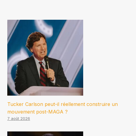
Tucker Carlson peut-il réellement construire un
mouvement post-MAGA ?
7 août 2026