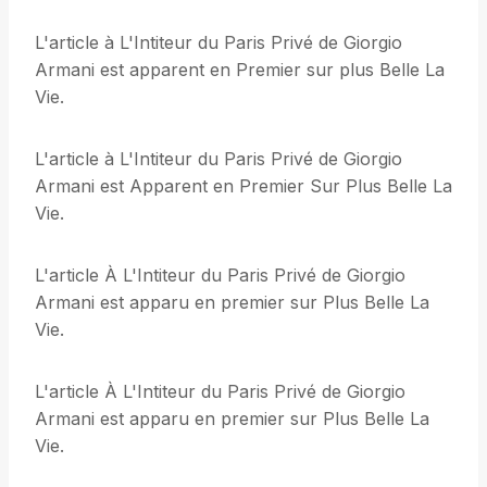
L'article à L'Intiteur du Paris Privé de Giorgio
Armani est apparent en Premier sur plus Belle La
Vie.
L'article à L'Intiteur du Paris Privé de Giorgio
Armani est Apparent en Premier Sur Plus Belle La
Vie.
L'article À L'Intiteur du Paris Privé de Giorgio
Armani est apparu en premier sur Plus Belle La
Vie.
L'article À L'Intiteur du Paris Privé de Giorgio
Armani est apparu en premier sur Plus Belle La
Vie.