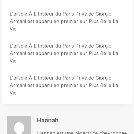
L'article À L'Intiteur du Paris Privé de Giorgio
Armani est apparu en premier sur Plus Belle La
Vie.
L'article À L'Intiteur du Paris Privé de Giorgio
Armani est apparu en premier sur Plus Belle La
Vie.
L'article À L'Intiteur du Paris Privé de Giorgio
Armani est apparu en premier sur Plus Belle La
Vie.
Hannah
Hannah est une rédactrice chevronnée