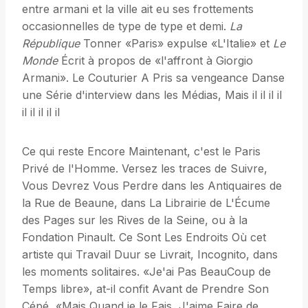
entre armani et la ville ait eu ses frottements
occasionnelles de type de type et demi.
La
République
Tonner «Paris» expulse «L'Italie» et
Le
Monde
Écrit à propos de «l'affront à Giorgio
Armani». Le Couturier A Pris sa vengeance Danse
une Série d'interview dans les Médias, Mais il il il il
il il il il il
Ce qui reste Encore Maintenant, c'est le Paris
Privé de l'Homme. Versez les traces de Suivre,
Vous Devrez Vous Perdre dans les Antiquaires de
la Rue de Beaune, dans La Librairie de L'Écume
des Pages sur les Rives de la Seine, ou à la
Fondation Pinault. Ce Sont Les Endroits Où cet
artiste qui Travail Duur se Livrait, Incognito, dans
les moments solitaires. «Je'ai Pas BeauCoup de
Temps libre», at-il confit Avant de Prendre Son
Cépé, «Mais Quand je le Fais, J'aime Faire de