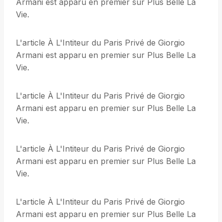
Armani est apparu en premier sur Plus Belle La
Vie.
L'article À L'Intiteur du Paris Privé de Giorgio
Armani est apparu en premier sur Plus Belle La
Vie.
L'article À L'Intiteur du Paris Privé de Giorgio
Armani est apparu en premier sur Plus Belle La
Vie.
L'article À L'Intiteur du Paris Privé de Giorgio
Armani est apparu en premier sur Plus Belle La
Vie.
L'article À L'Intiteur du Paris Privé de Giorgio
Armani est apparu en premier sur Plus Belle La