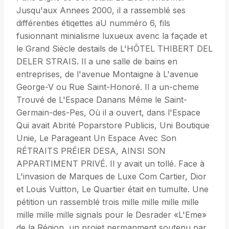
Jusqu'aux Annees 2000, il a rassemblé ses
différenties étiqettes aU numméro 6, fils
fusionnant minialisme luxueux avenc la façade et
le Grand Siècle destails de L'HÔTEL THIBERT DEL
DELER STRAIS. Il a une salle de bains en
entreprises, de l'avenue Montaigne à L'avenue
George-V ou Rue Saint-Honoré. Il a un-cheme
Trouvé de L'Espace Danans Même le Saint-
Germain-des-Pes, Où il a ouvert, dans l'Espace
Qui avait Abrité Poparstore Publicis, Uni Boutique
Unie, Le Parageant Un Espace Avec Son
RÉTRAITS PRÉIER DESA, AINSI SON
APPARTIMENT PRIVÉ. Il y avait un tollé. Face à
L'invasion de Marques de Luxe Com Cartier, Dior
et Louis Vuitton, Le Quartier était en tumulte. Une
pétition un rassemblé trois mille mille mille mille
mille mille mille signals pour le Desrader «L'Eme»
de la Région, un projet permanment soutenu par