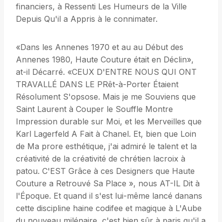
financiers, à Ressenti Les Humeurs de la Ville
Depuis Qu'il a Appris à le connimater.
«Dans les Annenes 1970 et au au Début des
Annenes 1980, Haute Couture était en Déclin»,
at-il Décarré. «CEUX D'ENTRE NOUS QUI ONT
TRAVALLÉ DANS LE PRêt-à-Porter Étaient
Résolument S'opsose. Mais je me Souviens que
Saint Laurent à Couper le Souffle Montre
Impression durable sur Moi, et les Merveilles que
Karl Lagerfeld A Fait à Chanel. Et, bien que Loin
de Ma prore esthétique, j'ai admiré le talent et la
créativité de la créativité de chrétien lacroix à
patou. C'EST Grâce à ces Designers que Haute
Couture a Retrouvé Sa Place », nous AT-IL Dit à
l'Époque. Et quand il s'est lui-même lancé danans
cette discipline haine codifee et magique à L'Aube
du nouveau milénaire, c'est bien sûr à paris qu'il a