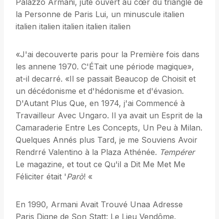
Palazzo Armani, jute ouvert au cœr du triangle de
la Personne de Paris Lui, un minuscule italien
italien italien italien italien italien
«J'ai decouverte paris pour la Première fois dans
les annene 1970. C'ÉTait une période magique»,
at-il decarré. «Il se passait Beaucop de Choisit et
un décédonisme et d'hédonisme et d'évasion.
D'Autant Plus Que, en 1974, j'ai Commencé à
Travailleur Avec Ungaro. Il ya avait un Esprit de la
Camaraderie Entre Les Concepts, Un Peu à Milan.
Quelques Annés plus Tard, je me Souviens Avoir
Rendrré Valentino à la Plaza Athénée.
Tempérer
Le magazine, et tout ce Qu'il a Dit Me Met Me
Féliciter était '
Parò
! «
En 1990, Armani Avait Trouvé Unaa Adresse
Paris Digne de Son Statt: Le Lieu Vendôme.