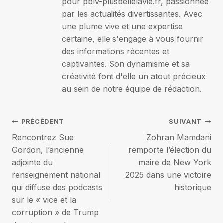
pour pblv-plusbellelavie.fr, passionnée
par les actualités divertissantes. Avec
une plume vive et une expertise
certaine, elle s'engage à vous fournir
des informations récentes et
captivantes. Son dynamisme et sa
créativité font d'elle un atout précieux
au sein de notre équipe de rédaction.
Navigation
PRÉCÉDENT
SUIVANT
Rencontrez Sue
Zohran Mamdani
de
Gordon, l’ancienne
remporte l’élection du
adjointe du
maire de New York
l’article
renseignement national
2025 dans une victoire
qui diffuse des podcasts
historique
sur le « vice et la
corruption » de Trump