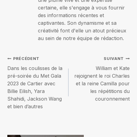
une plume vive et une expertise
certaine, elle s'engage à vous fournir
des informations récentes et
captivantes. Son dynamisme et sa
créativité font d'elle un atout précieux
au sein de notre équipe de rédaction.
Navigation
PRÉCÉDENT
SUIVANT
Dans les coulisses de la
William et Kate
de
pré-soirée du Met Gala
rejoignent le roi Charles
2023 de Cartier avec
et la reine Camilla pour
l’article
Billie Eilish, Yara
les répétitions du
Shahidi, Jackson Wang
couronnement
et bien d’autres