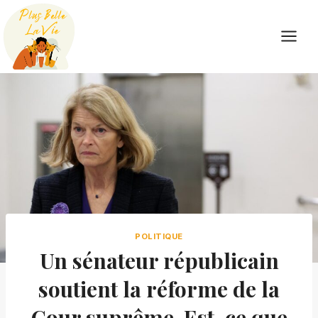
Skip
to
content
POLITIQUE
Un sénateur républicain
soutient la réforme de la
Cour suprême. Est-ce que