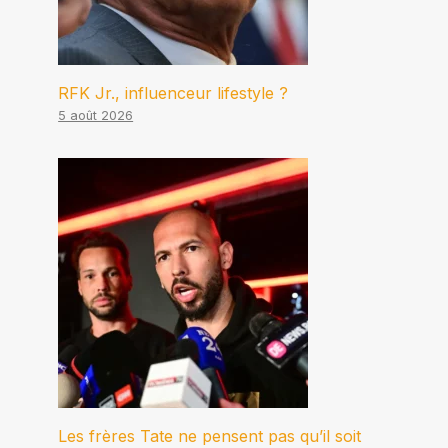
RFK Jr., influenceur lifestyle ?
5 août 2026
Les frères Tate ne pensent pas qu’il soit