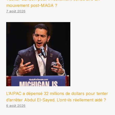
mouvement post-MAGA ?
7 août 2026
L’AIPAC a dépensé 32 millions de dollars pour tenter
d’arrêter Abdul El-Sayed. L’ont-ils réellement aidé ?
6 août 2026