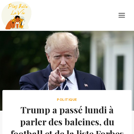
Skip
to
content
POLITIQUE
Trump a passé lundi à
parler des baleines, du
football et de la liste Forbes