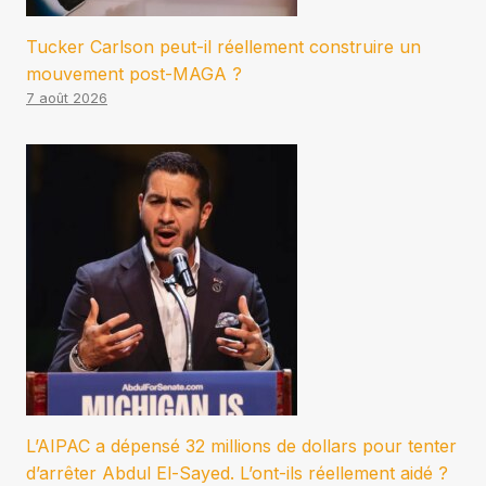
Tucker Carlson peut-il réellement construire un
mouvement post-MAGA ?
7 août 2026
L’AIPAC a dépensé 32 millions de dollars pour tenter
d’arrêter Abdul El-Sayed. L’ont-ils réellement aidé ?