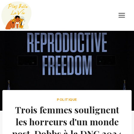
Skip
to
content
POLITIQUE
Trois femmes soulignent
les horreurs d'un monde
post-Dobbs à la DNC 2024