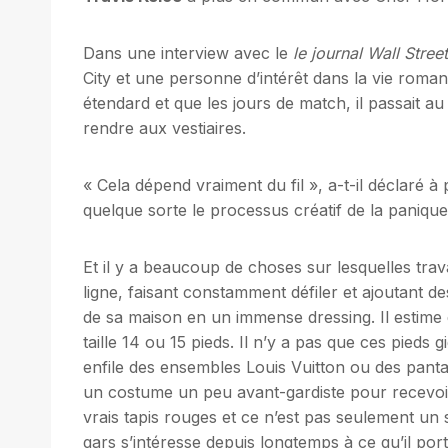
Dans une interview avec le
le journal Wall Street
City et une personne d’intérêt dans la vie roma
étendard et que les jours de match, il passait au
rendre aux vestiaires.
« Cela dépend vraiment du fil », a-t-il déclaré à
quelque sorte le processus créatif de la paniq
Et il y a beaucoup de choses sur lesquelles travai
ligne, faisant constamment défiler et ajoutant de
de sa maison en un immense dressing. Il estime
taille 14 ou 15 pieds. Il n’y a pas que ces pieds 
enfile des ensembles Louis Vuitton ou des pantal
un costume un peu avant-gardiste pour recevo
vrais tapis rouges et ce n’est pas seulement un 
gars s’intéresse depuis longtemps à ce qu’il por