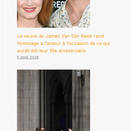
La veuve de James Van Der Beek rend
hommage à l’acteur à l’occasion de ce qui
aurait été leur 16e anniversaire
5 août 2026