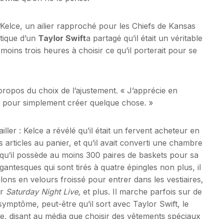
Kelce, un ailier rapproché pour les Chiefs de Kansas
ntique d’un
Taylor Swift
a partagé qu’il était un véritable
 moins trois heures à choisir ce qu’il porterait pour se
 propos du choix de l’ajustement. « J’apprécie en
ue pour simplement créer quelque chose. »
ller : Kelce a révélé qu’il était un fervent acheteur en
s articles au panier, et qu’il avait converti une chambre
 qu’il possède au moins 300 paires de baskets pour sa
gigantesques qui sont tirés à quatre épingles non plus, il
ons en velours froissé pour entrer dans les vestiaires,
ir
Saturday Night Live
, et plus. Il marche parfois sur de
symptôme, peut-être qu’il sort avec Taylor Swift, le
te, disant au média que choisir des vêtements spéciaux