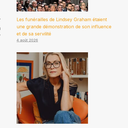
Les funérailles de Lindsey Graham étaient
une grande démonstration de son influence
u
et de sa servilité
y
4 août 2026