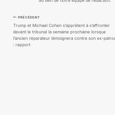
au sein de notre équipe de rédaction.
Navigation
PRÉCÉDENT
Trump et Michael Cohen s’apprêtent à s’affronter
de
devant le tribunal la semaine prochaine lorsque
l’ancien réparateur témoignera contre son ex-patro
l’article
: rapport