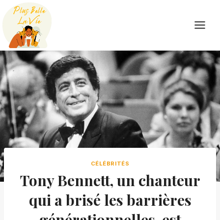
Skip
to
content
CÉLÉBRITÉS
Tony Bennett, un chanteur
qui a brisé les barrières
générationnelles, est