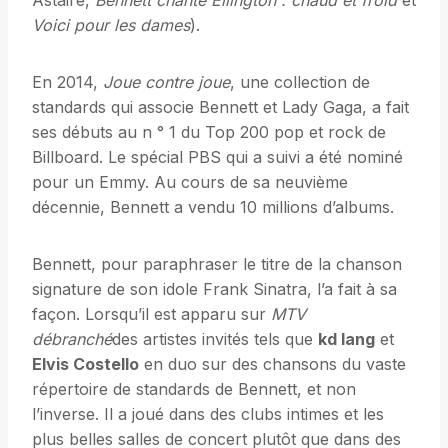
Astaire,
Bennett chante Ellington : chaud et froid
et
Voici pour les dames
).
En 2014,
Joue contre joue
, une collection de
standards qui associe Bennett et Lady Gaga, a fait
ses débuts au n ° 1 du Top 200 pop et rock de
Billboard. Le spécial PBS qui a suivi a été nominé
pour un Emmy. Au cours de sa neuvième
décennie, Bennett a vendu 10 millions d’albums.
Bennett, pour paraphraser le titre de la chanson
signature de son idole Frank Sinatra, l’a fait à sa
façon. Lorsqu’il est apparu sur
MTV
débranché
des artistes invités tels que
kd lang
et
Elvis Costello
en duo sur des chansons du vaste
répertoire de standards de Bennett, et non
l’inverse. Il a joué dans des clubs intimes et les
plus belles salles de concert plutôt que dans des