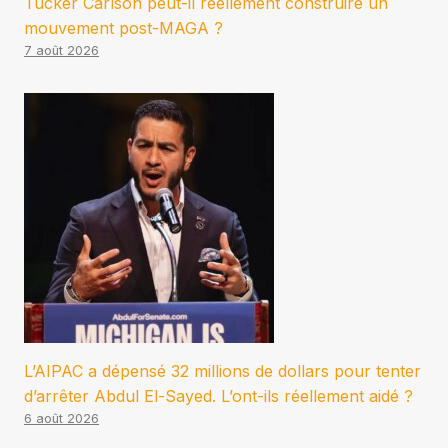
Tucker Carlson peut-il réellement construire un
mouvement post-MAGA ?
7 août 2026
L’AIPAC a dépensé 32 millions de dollars pour tenter
d’arrêter Abdul El-Sayed. L’ont-ils réellement aidé ?
6 août 2026