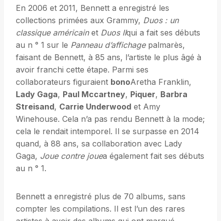
En 2006 et 2011, Bennett a enregistré les
collections primées aux Grammy,
Duos : un
classique américain
et
Duos II
qui a fait ses débuts
au n ° 1 sur le
Panneau d’affichage
palmarès,
faisant de Bennett, à 85 ans, l’artiste le plus âgé à
avoir franchi cette étape. Parmi ses
collaborateurs figuraient
bono
Aretha Franklin,
Lady Gaga
,
Paul Mccartney
,
Piquer
,
Barbra
Streisand
,
Carrie Underwood
et Amy
Winehouse. Cela n’a pas rendu Bennett à la mode;
cela le rendait intemporel. Il se surpasse en 2014
quand, à 88 ans, sa collaboration avec Lady
Gaga,
Joue contre joue
a également fait ses débuts
au n ° 1.
Bennett a enregistré plus de 70 albums, sans
compter les compilations. Il est l’un des rares