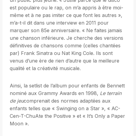
un public plus jeune. « Juste parce que le disco
est populaire ou le rap, on m’a appris à être moi-
même et à ne pas imiter ce que font les autres »,
m’a-t-il dit dans une interview en 2011 pour
marquer son 85e anniversaire. « Ne faites jamais
une chanson inférieure. Je cherche des versions
définitives de chansons comme (celles chantées
par) Frank Sinatra ou Nat King Cole. Ils sont
venus d’une ère de rien d’autre que la meilleure
qualité et la créativité musicale.
Ainsi, la setlist de l’album pour enfants de Bennett
nominé aux Grammy Awards en 1998,
Le terrain
de jeu
comprenait des normes adaptées aux
enfants telles que « Swinging on a Star », « AC-
Cen-T-ChuAte the Positive » et « It’s Only a Paper
Moon ».