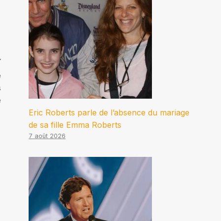
e
s
e
Eric Roberts parle de l’absence du mariage
de sa fille Emma Roberts
7 août 2026