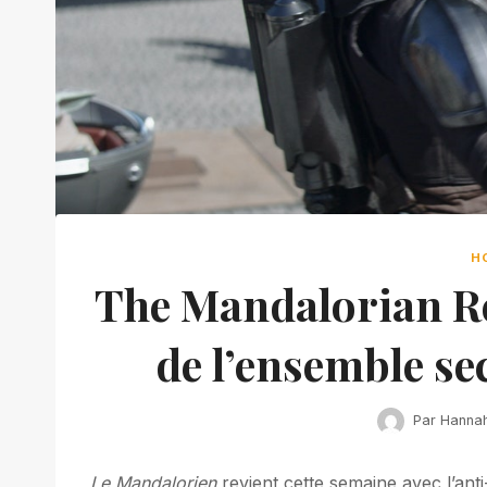
H
The Mandalorian Ret
de l’ensemble se
Par
Hanna
Le Mandalorien
revient cette semaine avec l’an