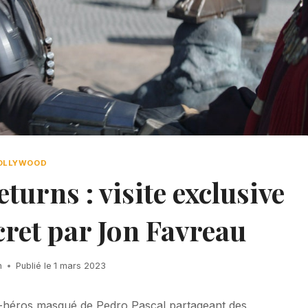
OLLYWOOD
urns : visite exclusive
cret par Jon Favreau
h
Publié le
1 mars 2023
ti-héros masqué de Pedro Pascal partageant des