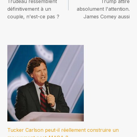
de
Trudeau ressemblent
Trump attire
définitivement à un
absolument l'attention.
l’article
couple, n'est-ce pas ?
James Comey aussi
Tucker Carlson peut-il réellement construire un