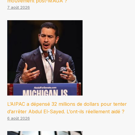
mouvement post-MAGA ?
7 août 2026
L’AIPAC a dépensé 32 millions de dollars pour tenter
d’arrêter Abdul El-Sayed. L’ont-ils réellement aidé ?
6 août 2026