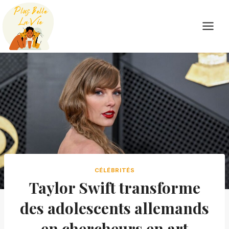
Skip
to
content
CÉLÉBRITÉS
Taylor Swift transforme
des adolescents allemands
en chercheurs en art