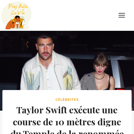
Skip
to
content
CÉLÉBRITÉS
Taylor Swift exécute une
course de 10 mètres digne
du Temple de la renommée