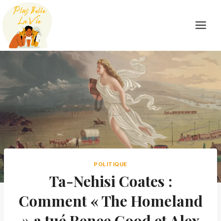
Skip
to
content
POLITIQUE
Ta-Nehisi Coates :
Comment « The Homeland
» a tué Renee Good et Alex