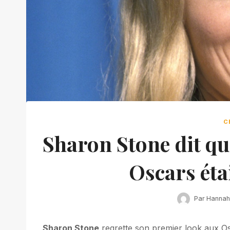
C
Sharon Stone dit qu
Oscars étai
Par
Hanna
Sharon Stone
regrette son premier look aux Osc