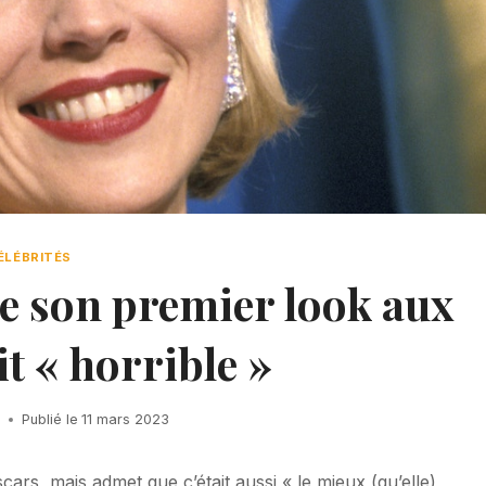
ÉLÉBRITÉS
e son premier look aux
t « horrible »
h
Publié le
11 mars 2023
ars, mais admet que c’était aussi « le mieux (qu’elle)