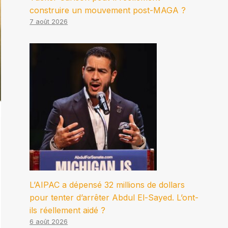
construire un mouvement post-MAGA ?
7 août 2026
L’AIPAC a dépensé 32 millions de dollars
pour tenter d’arrêter Abdul El-Sayed. L’ont-
ils réellement aidé ?
6 août 2026