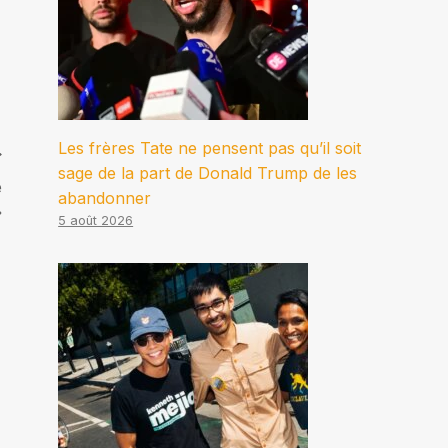
Les frères Tate ne pensent pas qu’il soit
sage de la part de Donald Trump de les
e
abandonner
»
5 août 2026