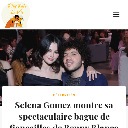
Skip
to
content
CÉLÉBRITÉS
Selena Gomez montre sa
spectaculaire bague de
fiançailles de Benny Blanco