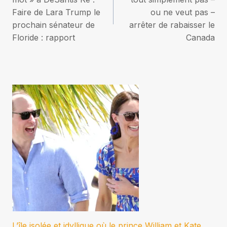
Faire de Lara Trump le
ou ne veut pas –
l’article
prochain sénateur de
arrêter de rabaisser le
Floride : rapport
Canada
L’île isolée et idyllique où le prince William et Kate