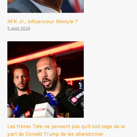
RFK Jr., influenceur lifestyle ?
5 août 2026
Les frères Tate ne pensent pas qu’il soit sage de la
part de Donald Trump de les abandonner