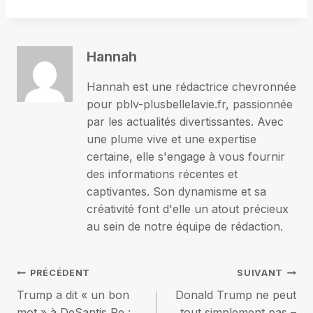
Hannah
Hannah est une rédactrice chevronnée
pour pblv-plusbellelavie.fr, passionnée
par les actualités divertissantes. Avec
une plume vive et une expertise
certaine, elle s'engage à vous fournir
des informations récentes et
captivantes. Son dynamisme et sa
créativité font d'elle un atout précieux
au sein de notre équipe de rédaction.
Navigation
PRÉCÉDENT
SUIVANT
Trump a dit « un bon
Donald Trump ne peut
de
mot » à DeSantis Re :
tout simplement pas –